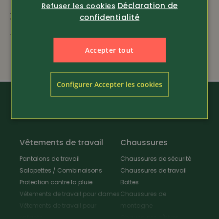
Déclaration de
Refuser les cookies
Article 368010
Article 3567
confidentialité
Vulkanus
Primos
Aiguiseur de couteaux
Support de visée
Professional G2
tripode deluxe (Gen. 3)
Accepter tout
98.-
198.-
Configurer Accepter les cookies
Vêtements de travail
Chaussures
Pantalons de travail
Chaussures de sécurité
Salopettes / Combinaisons
Chaussures de travail
Protection contre la pluie
Bottes
Vêtements de travail pour dames
Chaussures de
Vêtements de travail pour
montagne
enfants
Chaussures d'hiver