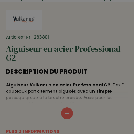
Articles-Nr.: 263801
Aiguiseur en acier Professional
G2
DESCRIPTION DU PRODUIT
Aiguiseur Vulkanus en acier Professional G2
. Des *
couteaux parfaitement aiguisés avec un
simple
passage grâce à la broche croisée. Aussi pour les
couteaux à lames dentelées (* ne convient pas aux
couteaux en céramique). Système Vulkanus à ressort
breveté qui s'adapte à l'angle de coupe qui reste
constant. N'abîme pas la surface de la lame.
PLUS D'INFORMATIONS