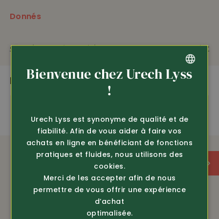
Robuste
et de qualité, l'acier inoxydable garantit une
longue durée de vie et capacité d'aiguisage.
Donnés
Ne convient pas aux couteaux en
céramique
.
Disponible sur demande: pièce de
remplacement
Questions sur le produit
Recommander
ÉQUIPEMENT
Bienvenue chez Urech Lyss
PLUS DE PRODUITS PASSIONNANTS
GERMAN
!
lavable en lave-vaisselle
FRENCH
Urech Lyss est synonyme de qualité et de
aiguise parfaitement les lames lisses et dentelées
fiabilité. Afin de vous aider à faire vos
achats en ligne en bénéficiant de fonctions
simple d'emploi pour tous
pratiques et fluides, nous utilisons des
cookies.
Merci de les accepter afin de nous
permettre de vous offrir une expérience
d’achat
optimalisée.