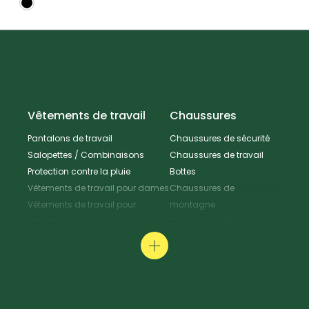
Vêtements de travail
Chaussures
Pantalons de travail
Chaussures de sécurité
Salopettes / Combinaisons
Chaussures de travail
Protection contre la pluie
Bottes
Vêtements de travail pour dames
Chaussures de
Vêtements de travail pour
montagne
enfants
Chaussures d'hiver
Vestes de travail
Chaussures polyvalentes
Tabliers & Manteaux de travail
Chaussures de
Chemises de travail
randonnée
Pull-overs de travail / T-Shirt
Chaussures de cuisine
Protection au travail
Pantoufles