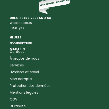
Vetements Outdoor Femmes
Professions
Maison & Ferme
Vêtements de peintre
Anti-rongeurs
URECH LYSS VERSAND SA
Werkstrasse 39
Vêtements de menuisier
Anti-insectes
3250 Lyss
Vêtements d'ouvrier
Montres & Stations
Agriculture
météorologiques
HEURES
Ramoneur
Lampes de poche &
D'OUVERTURE
Vêtements forestiers
Jumelles
MAGASIN
Contact
Vêtements de signalisation
Pour la ferme & le jardin
À propos de nous
Jardinage
Pour la maison
Plombier
Produits de soin
Services
Electricien
Peau de mouton
Livraison et envoi
Vêtements de logistique
Bon cadeau
Mon compte
Vêtements d'entreprise
Protection des données
Mentions légales
CGV
Durabilité