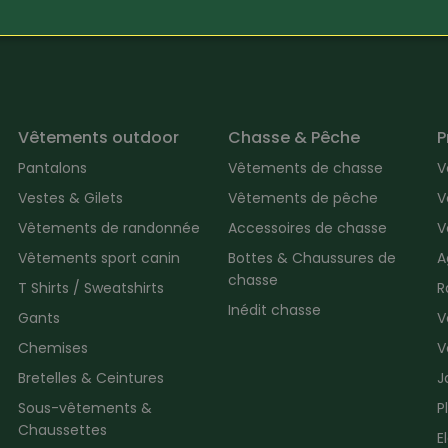
t des animaux, certains même dans l’obscurité.
Vêtements outdoor
Chasse & Pêche
P
Pantalons
Vêtements de chasse
V
Vestes & Gilets
Vêtements de pêche
V
Vêtements de randonnée
Accessoires de chasse
V
Vêtements sport canin
Bottes & Chaussures de
A
chasse
T Shirts / Sweatshirts
R
Inédit chasse
Gants
V
Chemises
V
Bretelles & Ceintures
J
Sous-vêtements &
P
Chaussettes
E