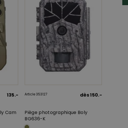
135.-
Article 353127
dès 150.-
oly Cam
Piège photographique Boly
BG636-K