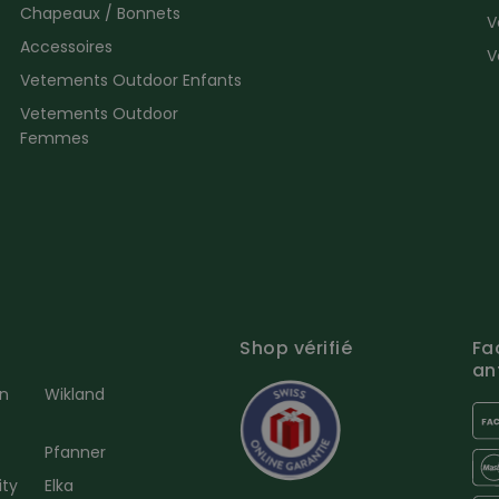
Chapeaux / Bonnets
V
Accessoires
V
Vetements Outdoor Enfants
Vetements Outdoor
Femmes
Shop vérifié
Fa
an
en
Wikland
Pfanner
ity
Elka