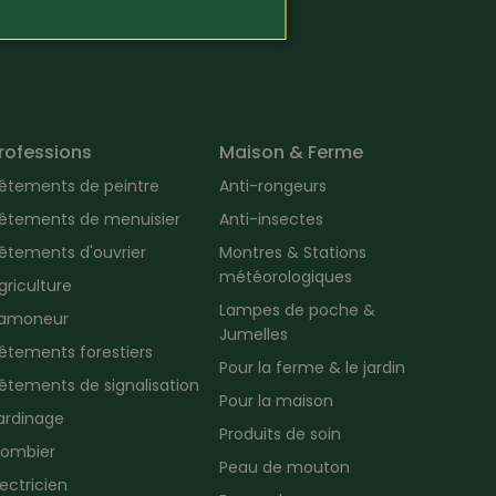
rofessions
Maison & Ferme
êtements de peintre
Anti-rongeurs
êtements de menuisier
Anti-insectes
êtements d'ouvrier
Montres & Stations
météorologiques
griculture
Lampes de poche &
amoneur
Jumelles
êtements forestiers
Pour la ferme & le jardin
êtements de signalisation
Pour la maison
ardinage
Produits de soin
lombier
Peau de mouton
lectricien