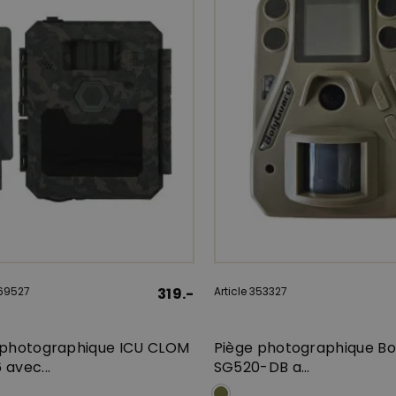
369527
319.-
Article 353327
 photographique ICU CLOM
Piège photographique B
avec...
SG520-DB a...