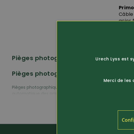
Prim
Câble 
acier f
Pièges photographiques compacts
Urech Lyss est s
Pièges photographiques ultra-compa
Merci de les
Pièges photographiques ultra-compacts, avec écran coule
automatique des prises de vue à un smartphone ou une tab
sauvages; pour les naturalistes, forestiers et chasseurs q
Pièges photographiques avec accum
Confi
Utilisation des pièges photographiques au moyen de piles,