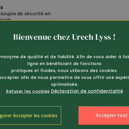
os
souple de sécurité en
lexib...
Bienvenue chez Urech Lyss !
ynonyme de qualité et de fiabilité. Afin de vous aider à fa
ligne en bénéficiant de fonctions
cts
pratiques et fluides, nous utilisons des cookies.
 accepter afin de nous permettre de vous offrir une expér
ur et commande facile pour la chasse et les missions d’observa
optimalisée.
lette. Déclenchement rapide et boîtier résistant aux intempér
Déclaration de confidentialité
Refuser les cookies
ui veulent obtenir des photos ou vidéos exceptionnelles à l’aide
ulateur
Accepter tout
gurer Accepter les cookies
 d’un bloc d’alimentation ou avec un accumulateur pratique. Grâ