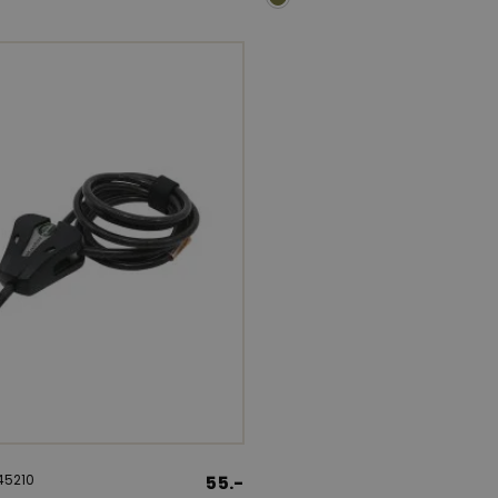
245210
55.-