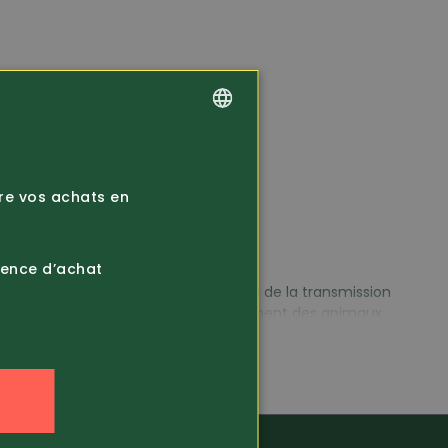
GERMAN
FRENCH
ire vos achats en
ience d’achat
tion. Certains modèles sont équipés de la transmission
ies. Pour l’observation et le recensement des animaux
 de pièges photographiques.
ce à leurs différents capteurs, les pièges