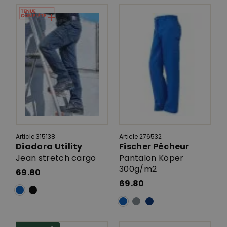
Article 315138
Article 276532
Diadora Utility
Fischer Pêcheur
Jean stretch cargo
Pantalon Köper
300g/m2
69.80
69.80