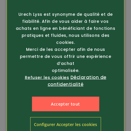
FRENCH
Urech Lyss est synonyme de qualité et de
fiabilité. Afin de vous aider à faire vos
achats en ligne en bénéficiant de fonctions
pratiques et fluides, nous utilisons des
cookies.
Merci de les accepter afin de nous
permettre de vous offrir une expérience
Article 371632
Article 297532
Helly Hansen
Helly Hansen
d’achat
Workwear
Workwear
optimalisée.
Veste de travail
Veste stretch Oxford
Déclaration de
Refuser les cookies
Oxford Insulated
(74290)
confidentialité
(73370...
139.-
129.-
Accepter tout
Configurer Accepter les cookies