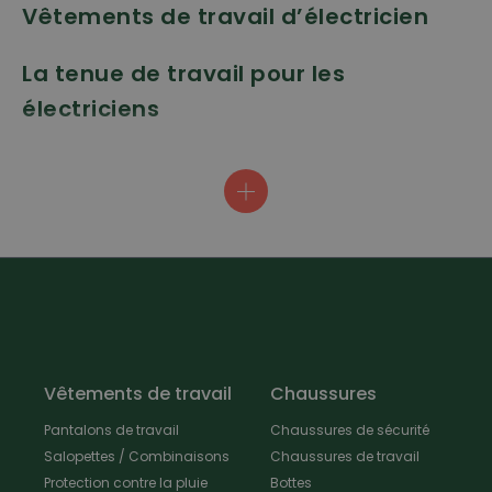
Vêtements de travail d’électricien
La tenue de travail pour les
électriciens
Les vêtements de travail d’électricien disposent d’une
étoffe solide avec zone des genoux robuste, de poches
sur les genoux, ainsi que de la coupe idéale pour
bénéficier de toute la souplesse voulue lors du travail
dans un puits ou à l’atelier. Rangez vos pinces, tournevis
et tout autre petit objet dans la poche à outils ou dans les
nombreuses autres poches afin de tout garder à portée
de main.
Vêtements de travail
Chaussures
Pantalons de travail
Chaussures de sécurité
Salopettes / Combinaisons
Chaussures de travail
Protection contre la pluie
Bottes