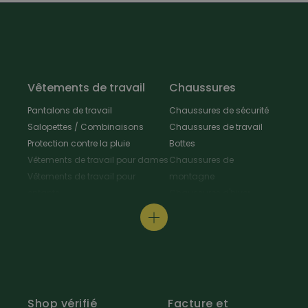
Vêtements de travail
Chaussures
Pantalons de travail
Chaussures de sécurité
Salopettes / Combinaisons
Chaussures de travail
Protection contre la pluie
Bottes
Vêtements de travail pour dames
Chaussures de
Vêtements de travail pour
montagne
enfants
Chaussures d'hiver
Vestes de travail
Chaussures polyvalentes
Tabliers & Manteaux de travail
Chaussures de
Chemises de travail
randonnée
Pull-overs de travail / T-Shirt
Chaussures de cuisine
Protection au travail
Pantoufles
Vêtements de signalisation
Entretien des chaussures
Shop vérifié
Facture et