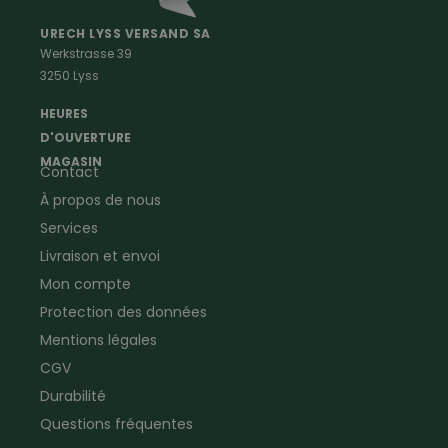
Vêtements de peintre
Anti-rongeurs
URECH LYSS VERSAND SA
Werkstrasse 39
Vêtements de menuisier
Anti-insectes
3250 Lyss
Vêtements d'ouvrier
Montres & Stations
Agriculture
météorologiques
HEURES
Ramoneur
Lampes de poche &
D'OUVERTURE
Vêtements forestiers
Jumelles
MAGASIN
Contact
Vêtements de signalisation
Pour la ferme & le jardin
À propos de nous
Jardinage
Pour la maison
Plombier
Produits de soin
Services
Electricien
Peau de mouton
Livraison et envoi
Vêtements de logistique
Bon cadeau
Mon compte
Vêtements d'entreprise
Protection des données
Mentions légales
CGV
Durabilité
Questions fréquentes