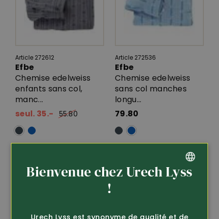
Article 272612
Article 272536
Efbe
Efbe
Chemise edelweiss
Chemise edelweiss
enfants sans col,
sans col manches
manc...
longu...
seul. 35.-
79.80
55.80
Bienvenue chez Urech Lyss
GERMAN
!
FRENCH
Urech Lyss est synonyme de qualité et de