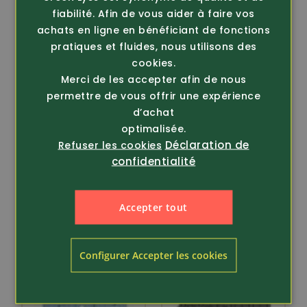
fiabilité. Afin de vous aider à faire vos
achats en ligne en bénéficiant de fonctions
pratiques et fluides, nous utilisons des
cookies.
Merci de les accepter afin de nous
Article 272512
Article 272467
permettre de vous offrir une expérience
Efbe
Efbe
Chemise edelweiss
Chemise edelweiss
d’achat
sans col manches
manches longues
optimalisée.
longu...
Déclaration de
Refuser les cookies
85.80
confidentialité
79.80
Accepter tout
Configurer Accepter les cookies