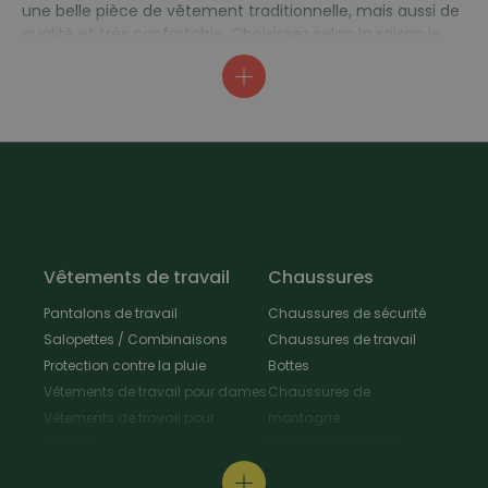
une belle pièce de vêtement traditionnelle, mais aussi de
qualité et très confortable. Choisissez selon la saison le
tissu qui convient : l'intérieur des chemises edelweiss dans
la qualité estivale n'est pas gratté. Légères, elles sont
particulièrement agréables à porter en été. En hiver,
préférez la version en flanelle plus chaude et douillette.
Son côté moelleux offre une agréable sensation de
chaleur et de douceur. Les chemises sont d'autre part
respirantes, car en coton tissé de manière traditionnelle.
La sélection des couleurs répondra à tous les goûts : vous
serez ainsi parfaitement habillé tout en ayant le choix des
nuances au gré de vos envies !
Vêtements de travail
Chaussures
Pantalons de travail
Chaussures de sécurité
Salopettes / Combinaisons
Chaussures de travail
Protection contre la pluie
Bottes
Vêtements de travail pour dames
Chaussures de
Vêtements de travail pour
montagne
enfants
Chaussures d'hiver
Vestes de travail
Chaussures polyvalentes