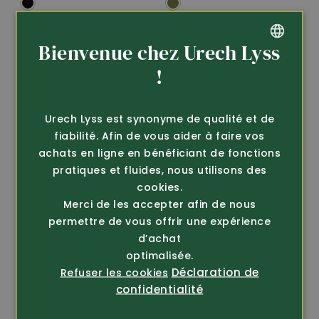
Bienvenue chez Urech Lyss
GERMAN
!
FRENCH
Urech Lyss est synonyme de qualité et de
fiabilité. Afin de vous aider à faire vos
achats en ligne en bénéficiant de fonctions
pratiques et fluides, nous utilisons des
cookies.
Merci de les accepter afin de nous
Article 327410
Article 327142
permettre de vous offrir une expérience
Mechanix
Mechanix
d’achat
Gant de travail
Gant de travail Fastfit
optimalisée.
Specialty GRIP
en cuir
Déclaration de
Refuser les cookies
seul. 9.-
39.80
36.80
confidentialité