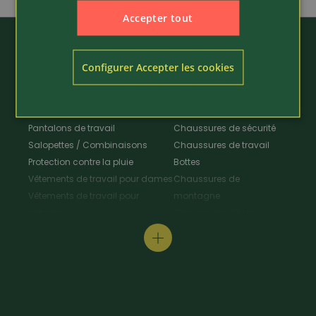
Accepter tout
Configurer Accepter les cookies
Vêtements de travail
Chaussures
Pantalons de travail
Chaussures de sécurité
Salopettes / Combinaisons
Chaussures de travail
Protection contre la pluie
Bottes
Vêtements de travail pour dames
Chaussures de
Vêtements de travail pour
montagne
enfants
Chaussures d'hiver
Vestes de travail
Chaussures polyvalentes
Tabliers & Manteaux de travail
Chaussures de
Chemises de travail
randonnée
Pull-overs de travail / T-Shirt
Chaussures de cuisine
Protection au travail
Pantoufles
Vêtements de signalisation
Entretien des chaussures