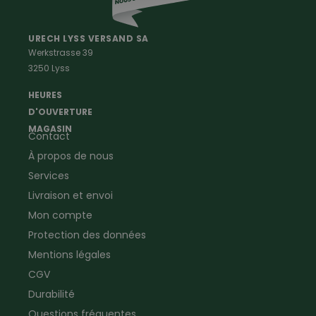
Professions
Maison & Ferme
Vêtements de peintre
Anti-rongeurs
URECH LYSS VERSAND SA
Werkstrasse 39
Vêtements de menuisier
Anti-insectes
3250 Lyss
Vêtements d'ouvrier
Montres & Stations
Agriculture
météorologiques
HEURES
Ramoneur
Lampes de poche &
D'OUVERTURE
Vêtements forestiers
Jumelles
MAGASIN
Contact
Vêtements de signalisation
Pour la ferme & le jardin
À propos de nous
Jardinage
Pour la maison
Plombier
Produits de soin
Services
Electricien
Peau de mouton
Livraison et envoi
Vêtements de logistique
Bon cadeau
Mon compte
Vêtements d'entreprise
Protection des données
Mentions légales
CGV
Durabilité
Questions fréquentes