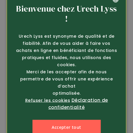
Bienvenue chez Urech Lyss
Article 520644
Article 520623
GERMAN
!
Le Chameau
Le Chameau
Botte dames Giverny
Botte dames Giverny
FRENCH
179.-
179.-
Urech Lyss est synonyme de qualité et de
fiabilité. Afin de vous aider à faire vos
achats en ligne en bénéficiant de fonctions
pratiques et fluides, nous utilisons des
cookies.
Merci de les accepter afin de nous
permettre de vous offrir une expérience
d’achat
optimalisée.
Déclaration de
Refuser les cookies
confidentialité
Accepter tout