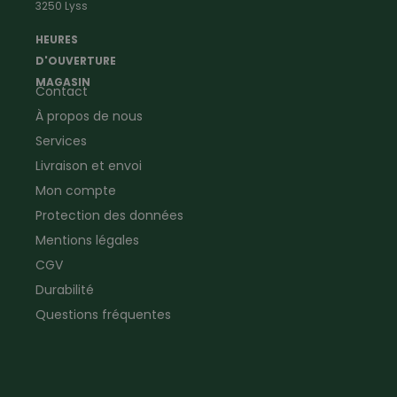
3250 Lyss
Vêtements d'ouvrier
Montres & Stations
Agriculture
météorologiques
HEURES
Ramoneur
Lampes de poche &
D'OUVERTURE
Vêtements forestiers
Jumelles
MAGASIN
Contact
Vêtements de signalisation
Pour la ferme & le jardin
À propos de nous
Jardinage
Pour la maison
Plombier
Produits de soin
Services
Electricien
Peau de mouton
Livraison et envoi
Vêtements de logistique
Bon cadeau
Mon compte
Vêtements d'entreprise
Protection des données
Mentions légales
CGV
Durabilité
Questions fréquentes