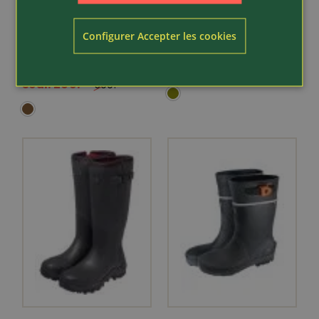
Article 520540
Article 445425
Nora
Treksta
Demi-bottes en
Botte en caoutchouc
Configurer Accepter les cookies
caoutchouc naturel
naturel Lofoten
Zermat...
185.-
seul. 269.-
309.-