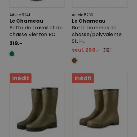
Article 5241
Article 5239
Le Chameau
Le Chameau
Botte de travail et de
Botte hommes de
chasse Vierzon BC...
chasse/polyvalente
St. H...
219.-
seul. 298.-
319.-
Inédit
Inédit