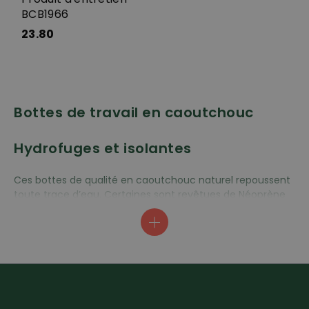
BCB1966
23.80
Bottes de travail en caoutchouc
Hydrofuges et isolantes
Ces bottes de qualité en caoutchouc naturel repoussent
toute trace d’eau. Certaines sont revêtues de Néoprène
qui isole du froid même à basse température afin que
vos pieds conservent leur chaleur. Les bottes de travail en
caoutchouc naturel fabriquées à la main sont livrables en
différentes hauteurs de tige selon leur utilisation.
Fabriquées à la main et de bonne
tenue