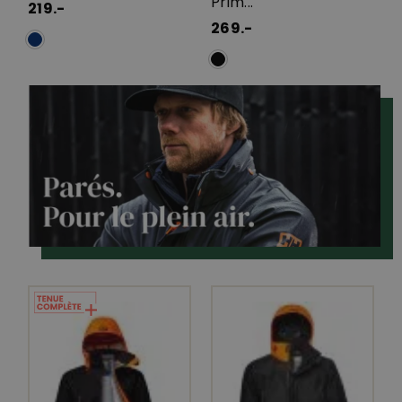
Prim...
219.-
269.-