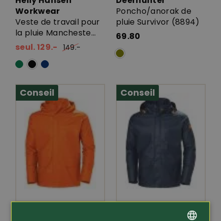
Helly Hansen
Deerhunter
Workwear
Poncho/anorak de
Veste de travail pour
pluie Survivor (8894)
la pluie Mancheste...
69.80
seul. 129.-
149.-
Conseil
Conseil
Article 297354
Article 297333