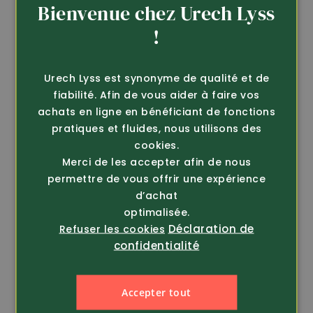
Helly Hansen
Helly Hansen
Bienvenue chez Urech Lyss
Workwear
Workwear
GERMAN
!
Veste de travail
Veste de travail
imperméable Gale
imperméable Gale
FRENCH
(70282...
(70282...
Urech Lyss est synonyme de qualité et de
98.-
98.-
fiabilité. Afin de vous aider à faire vos
achats en ligne en bénéficiant de fonctions
pratiques et fluides, nous utilisons des
cookies.
Conseil
Conseil
Merci de les accepter afin de nous
permettre de vous offrir une expérience
d’achat
optimalisée.
Déclaration de
Refuser les cookies
confidentialité
Accepter tout