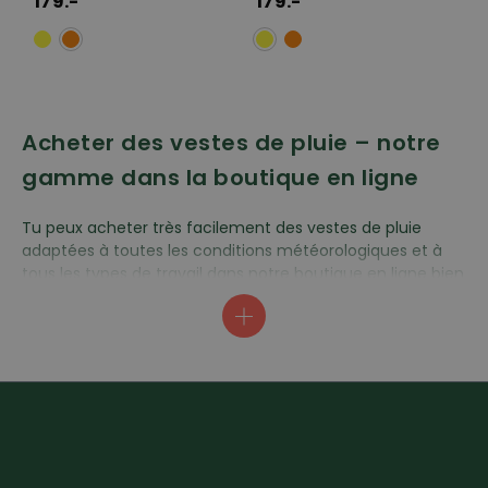
179.-
179.-
Acheter des vestes de pluie – notre
gamme dans la boutique en ligne
Tu peux acheter très facilement des vestes de pluie
adaptées à toutes les conditions météorologiques et à
tous les types de travail dans notre boutique en ligne bien
achalandée. La gamme s'étend des vestes de pluie
légères aux vestes de travail robustes et entièrement
imperméables, en passant par différentes vestes de pluie
hardshell et softshell. Tu peux compter sur des marques
renommées et expertes dans le domaine professionnel,
telles que Helly Hansen Workwear et Elka Rainwear.
Lorsque vous commandez une veste de pluie, nous vous
offrons également une livraison rapide depuis notre
boutique suisse et un processus de paiement simple et