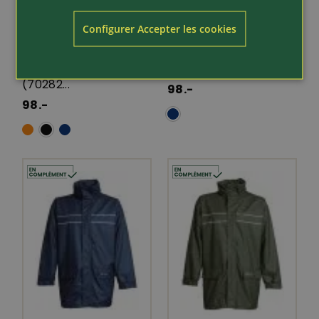
Article 297310
Article 288333
Helly Hansen
Helly Hansen
Configurer Accepter les cookies
Workwear
Workwear
Veste de travail
Veste de pluie Luna
imperméable Gale
pour dames (70286)
(70282...
98.-
98.-