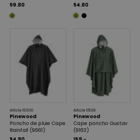
59.80
54.80
Article 151010
Article 11539
Pinewood
Pinewood
Poncho de pluie Cape
Cape poncho Gustav
Rainfall (9661)
(9163)
54.80
159.-