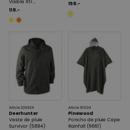
Visible Xtr...
159.-
119.-
Article 206924
Article 151024
Deerhunter
Pinewood
Veste de pluie
Poncho de pluie Cape
Survivor (5894)
Rainfall (9661)