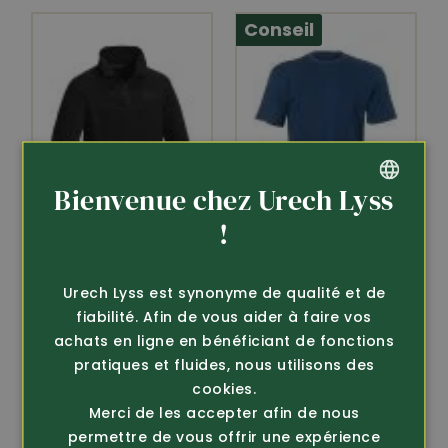
Conseil
Bienvenue chez Urech Lyss
GERMAN
!
FRENCH
Article 239110
Article 281233
Urech Lyss est synonyme de qualité et de
Pinewood
Shirt thermique
T-shirt militaire
fiabilité. Afin de vous aider à faire vos
polaire Tiveden
achats en ligne en bénéficiant de fonctions
dès 19.-
(5069)
pratiques et fluides, nous utilisons des
39.-
cookies.
Merci de les accepter afin de nous
permettre de vous offrir une expérience