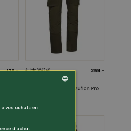
129.-
Article 364740
259.-
Deerhunter
tch
Pantalon de chasse Muflon Pro
(3869)
GERMAN
FRENCH
ire vos achats en
ience d’achat