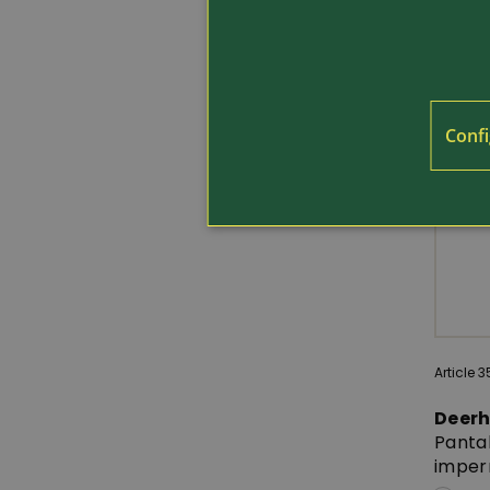
Confi
Article 
Deer
Panta
imper