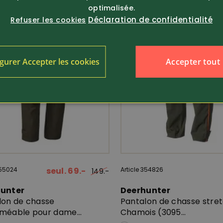
optimalisée.
Déclaration de confidentialité
Refuser les cookies
Accepter tout
gurer Accepter les cookies
355024
seul. 69.-
Article 354826
149.-
hunter
Deerhunter
lon de chasse
Pantalon de chasse stre
méable pour dame...
Chamois (3095...