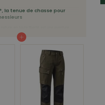
, la tenue de chasse pour
essieurs
 nature, en toute liberté, est une aventure
sport ancestral traditionnel conjugue des
 la performance, le défi et l’endurance durant
otion partagés avec la famille proche et des
e. Deerhunter® produit les vêtements de chasse
sfont aux exigences fonctionnelles les plus
vous assurant une tenue à la fois élégante et
é. Passionnée par le sport de la chasse, la
ndé en 1985 l’entreprise Deerhunter® sise à
emark. Elle réalise des vêtements
respirants, avec un motif de camouflage
 chasse, à la végétation et au terrain.
veloppé son assortiment de vêtements de
les technologies les plus modernes, dont
tés sont testées des points de vue équilibre
nce à l’usure et utilisation pratique.