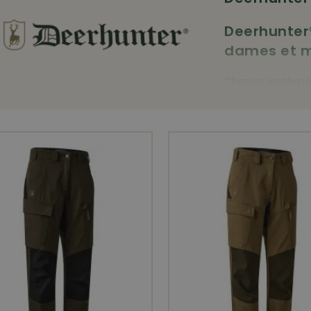
Deerhunter®
dames et m
Chasser en pleine
passionnante. Ce 
valeurs telles que
des moments d’ém
amis de confianc
adéquats qui sati
élevées, tout en 
sportive en sociét
famille Engel a fo
Haderslev, au Dan
imperméables et 
adapté au type de
Deerhunter® a dé
chasse en misant 
toutes les proprié
climatique, résista