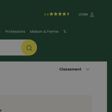
4.8
LOGIN
s
Professions
Maison & Ferme
%
®