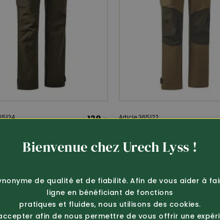
365124
129.-
Article 365122
hunter
Deerhunter
Bienvenue chez Urech Lyss !
lon de chasse stretch
Pantalon de chasse stre
(3431)
Sarek (3431)
ynonyme de qualité et de fiabilité. Afin de vous aider à fa
ligne en bénéficiant de fonctions
pratiques et fluides, nous utilisons des cookies.
 accepter afin de nous permettre de vous offrir une expér