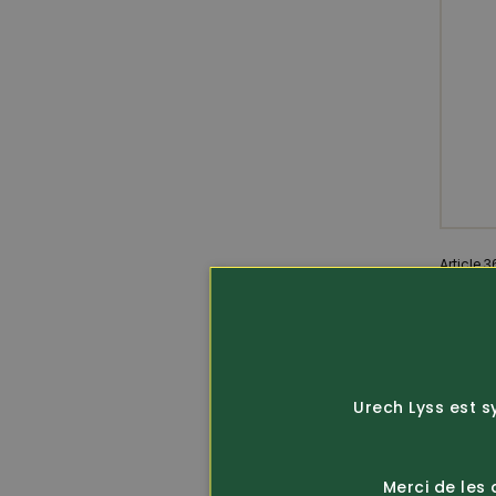
Article 
Deer
Panta
Sarek 
Urech Lyss est s
Merci de les