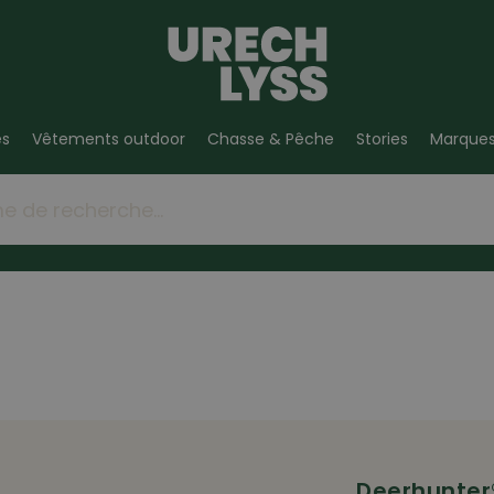
es
Vêtements outdoor
Chasse & Pêche
Stories
Marque
Deerhunter