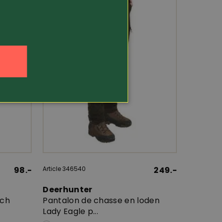
98.-
Article 346540
249.-
Deerhunter
tch
Pantalon de chasse en loden
Lady Eagle p...