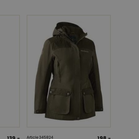
139.-
Article 345824
198.-