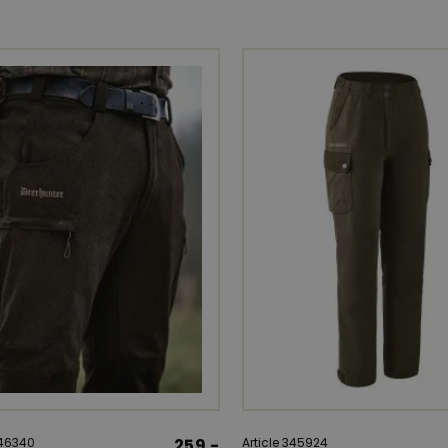
346340
259.-
Article 345924