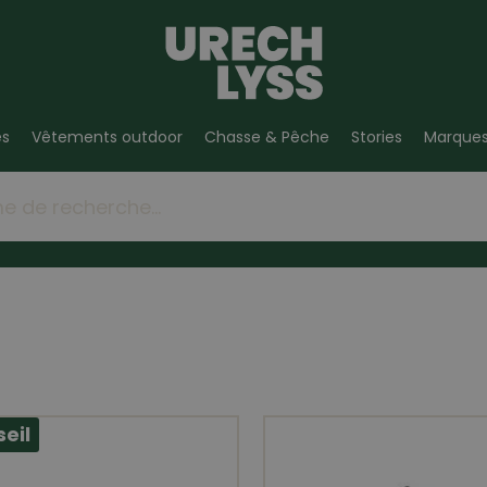
es
Vêtements outdoor
Chasse & Pêche
Stories
Marque
eil