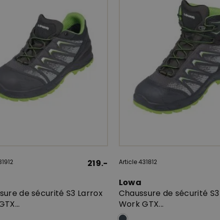
31912
219.-
Article 431812
Lowa
ure de sécurité S3 Larrox
Chaussure de sécurité S3
TX...
Work GTX...