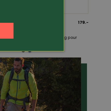
239.-
Article 453033
179.-
Lowa
our
Chaussure de trekking pour
dames Innox G...