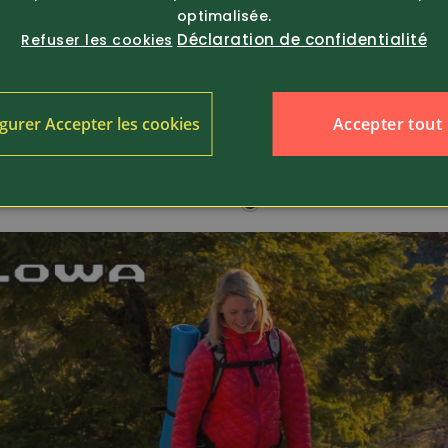
optimalisée.
Déclaration de confidentialité
Refuser les cookies
4989
239.-
Article 4988
Accepter tout
gurer Accepter les cookies
Lowa
sure polyvalente
Chaussure polyvalente p
ade pour homm...
dames