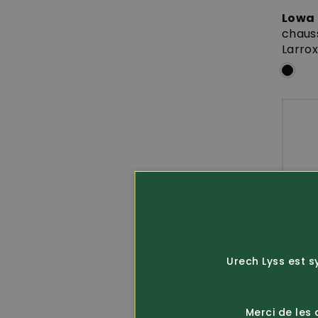
Lowa
chauss
Larrox
Urech Lyss est s
Merci de les