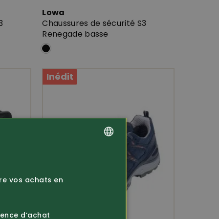
Lowa
3
Chaussures de sécurité S3
Renegade basse
Inédit
GERMAN
FRENCH
ire vos achats en
ience d’achat