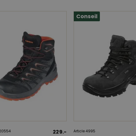
Conseil
420554
229.-
Article 4995