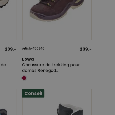
239.-
Article 450246
239.-
Lowa
 de
Chaussure de trekking pour
dames Renegad...
Conseil