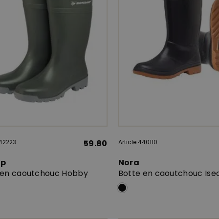
442223
59.80
Article 440110
op
Nora
 en caoutchouc Hobby
Botte en caoutchouc Ise