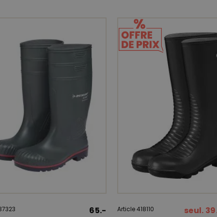
437323
65.-
Article 418110
seul. 39