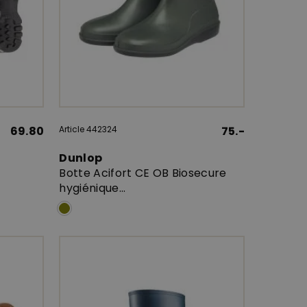
69.80
Article 442324
75.-
Dunlop
Botte Acifort CE OB Biosecure
hygiénique...