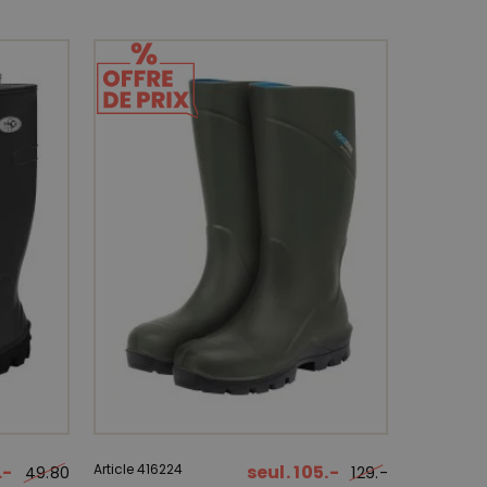
.-
Article 416224
seul. 105.-
49.80
129.-