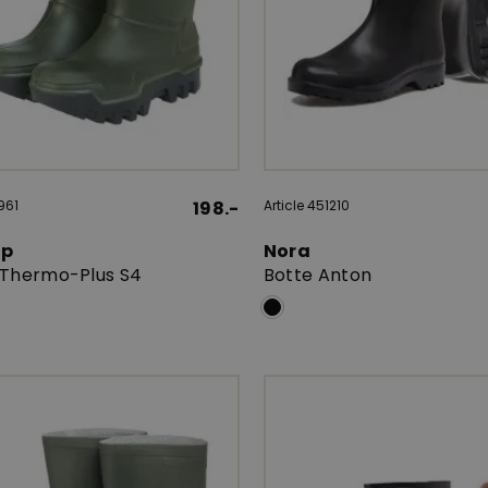
961
198.-
Article 451210
op
Nora
 Thermo-Plus S4
Botte Anton