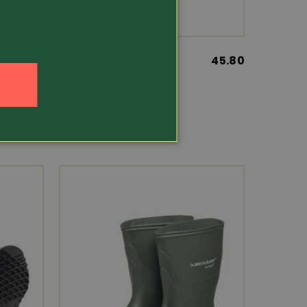
109.-
Article 5410
45.80
Nora
rt Field
Botte Master