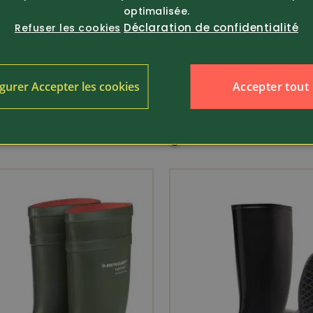
optimalisée.
Déclaration de confidentialité
Refuser les cookies
410910
79.-
Article 5418
Accepter tout
gurer Accepter les cookies
Dunlop
 de sécurité S5 Jan Mega
Botte toute saison Purofo
PRO