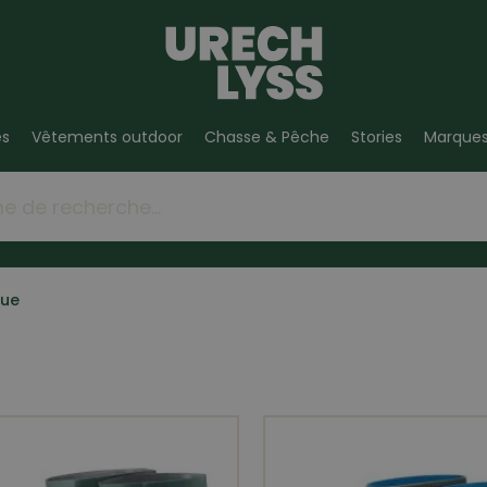
es
Vêtements outdoor
Chasse & Pêche
Stories
Marque
que