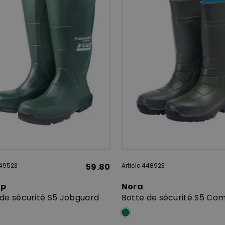
449523
59.80
Article 448923
op
Nora
 de sécurité S5 Jobguard
Botte de sécurité S5 Co