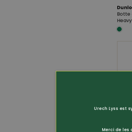
Dunl
Botte 
Heavy
Urech Lyss est s
Merci de les