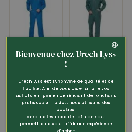
Bienvenue chez Urech Lyss
Article 276332
Article 276329
GERMAN
!
Fischer Pêcheur
Fischer Pêcheur
Combinaison
Combinaison
FRENCH
119.-
119.-
Urech Lyss est synonyme de qualité et de
fiabilité. Afin de vous aider à faire vos
achats en ligne en bénéficiant de fonctions
pratiques et fluides, nous utilisons des
cookies.
Merci de les accepter afin de nous
permettre de vous offrir une expérience
d’achat