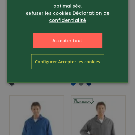
optimalisée.
Déclaration de
Refuser les cookies
confidentialité
Accepter tout
Article 249612
Article 276433
Fischer Pêcheur
Fischer Pêcheur
Combinaison avec
Veste de Lyon
Configurer Accepter les cookies
poche de cuisse
300g/m2
135.-
79.80