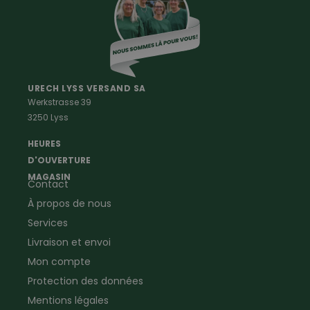
Accessoires
Vetements Outdoor Enfants
Vetements Outdoor Femmes
Professions
Maison & Ferme
Vêtements de peintre
Anti-rongeurs
URECH LYSS VERSAND SA
Werkstrasse 39
Vêtements de menuisier
Anti-insectes
3250 Lyss
Vêtements d'ouvrier
Montres & Stations
Agriculture
météorologiques
HEURES
Ramoneur
Lampes de poche &
D'OUVERTURE
Vêtements forestiers
Jumelles
MAGASIN
Contact
Vêtements de signalisation
Pour la ferme & le jardin
À propos de nous
Jardinage
Pour la maison
Plombier
Produits de soin
Services
Electricien
Peau de mouton
Livraison et envoi
Vêtements de logistique
Bon cadeau
Mon compte
Vêtements d'entreprise
Protection des données
Mentions légales