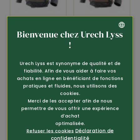
Article 224553
Article 224543
Bienvenue chez Urech Lyss
DASSY
DASSY
Veste de travail
Veste de travail
GERMAN
!
d’hiver/signalisation
d’hiver/signalisation
FRENCH
L...
L...
Urech Lyss est synonyme de qualité et de
149.-
149.-
fiabilité. Afin de vous aider à faire vos
achats en ligne en bénéficiant de fonctions
pratiques et fluides, nous utilisons des
cookies.
Merci de les accepter afin de nous
permettre de vous offrir une expérience
d’achat
optimalisée.
Déclaration de
Refuser les cookies
confidentialité