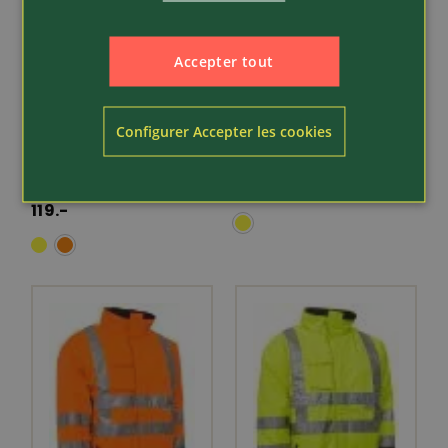
Accepter tout
Article 225254
Article 225153
Elka
Elka
Configurer Accepter les cookies
Veste de
Visible Xtreme veste
pluie/signalisation
de pluie/signalisat...
Visible Xtr...
159.-
119.-