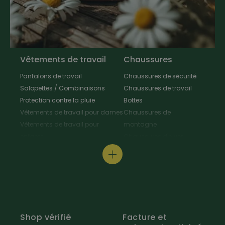
Vêtements de travail
Chaussures
Pantalons de travail
Chaussures de sécurité
Salopettes / Combinaisons
Chaussures de travail
Protection contre la pluie
Bottes
Vêtements de travail pour dames
Chaussures de
Vêtements de travail pour
montagne
enfants
Chaussures d'hiver
Vestes de travail
Chaussures polyvalentes
Tabliers & Manteaux de travail
Chaussures de
Chemises de travail
randonnée
Pull-overs de travail / T-Shirt
Chaussures de cuisine
Protection au travail
Pantoufles
Vêtements de signalisation
Entretien des chaussures
Shop vérifié
Facture et
Chapeaux / bonnets de travail
& Accessoires