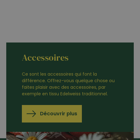
Accessoires
Ce sont les accessoires qui font la
différence. Offrez-vous quelque chose ou
faites plaisir avec des accessoires, par
exemple en tissu Edelweiss traditionnel.
Découvrir plus