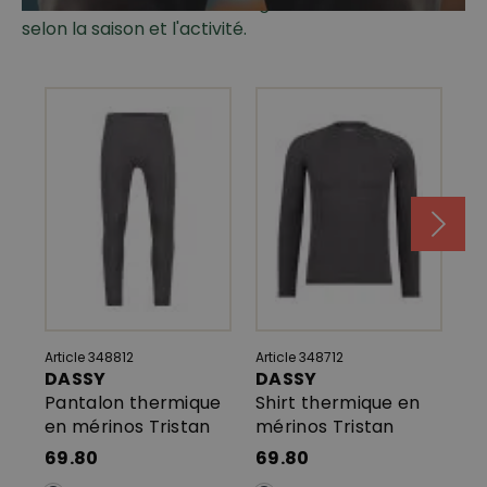
rafraîchissent ou tiennent agréablement chaud,
selon la saison et l'activité.
Article 348812
Article 348712
Art
DASSY
DASSY
He
Pantalon thermique
Shirt thermique en
W
en mérinos Tristan
mérinos Tristan
Ca
Li
69.80
69.80
7