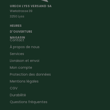
Vêtements de peintre
Anti-rongeurs
URECH LYSS VERSAND SA
Werkstrasse 39
Vêtements de menuisier
Anti-insectes
3250 Lyss
Vêtements d'ouvrier
Montres & Stations
Agriculture
météorologiques
HEURES
Ramoneur
Lampes de poche &
D'OUVERTURE
Vêtements forestiers
Jumelles
MAGASIN
Contact
Vêtements de signalisation
Pour la ferme & le jardin
À propos de nous
Jardinage
Pour la maison
Plombier
Produits de soin
Services
Electricien
Peau de mouton
Livraison et envoi
Vêtements de logistique
Bon cadeau
Mon compte
Vêtements d'entreprise
Protection des données
Mentions légales
CGV
Durabilité
Questions fréquentes