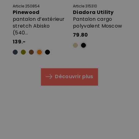
Article 250854
Article 315310
Art
Pinewood
Diadora Utility
Di
pantalon d’extérieur
Pantalon cargo
Je
stretch Abisko
polyvalent Moscow
6
(540...
79.80
139.-
Découvrir plus