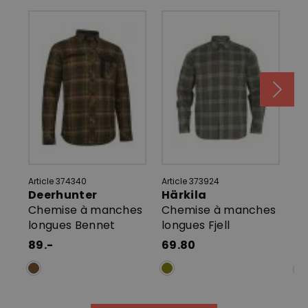
Article 374340
Article 373924
Art
Deerhunter
Härkila
H
Chemise à manches
Chemise à manches
Ch
longues Bennet
longues Fjell
pl
89.-
69.80
95