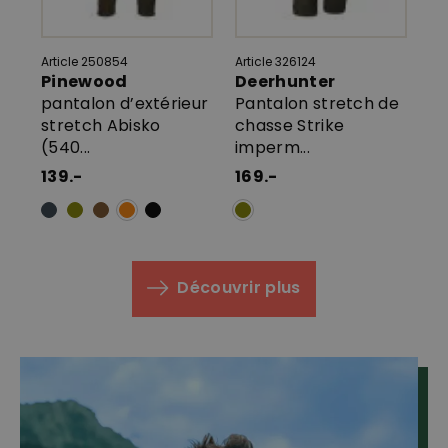
Article 250854
Article 326124
Art
Pinewood
Deerhunter
P
pantalon d’extérieur
Pantalon stretch de
Pa
stretch Abisko
chasse Strike
Fi
(540...
imperm...
89
139.-
169.-
Découvrir plus