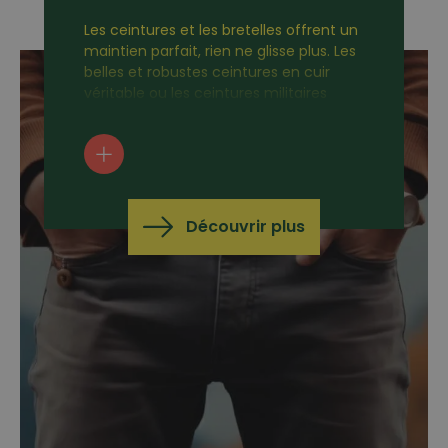
Les ceintures et les bretelles offrent un
maintien parfait, rien ne glisse plus. Les
belles et robustes ceintures en cuir
véritable ou les ceintures militaires
avec boucle sont très pratiques pour le
travail ou les loisirs. Selon l'utilisation ou
les préférences, il est également
recommandé d'opter pour des
bretelles robustes de haute qualité,
avec clip ou pour boutons.
Découvrir plus
Sous-vêtements & Chaussettes
Cela convient parfaitement. Des sous-vêtements
et des chaussettes confortables et fonctionnels
pour tous les jours, pour travailler ou pour les loisirs.
Notre conseil : les t-shirts en laine mérinos