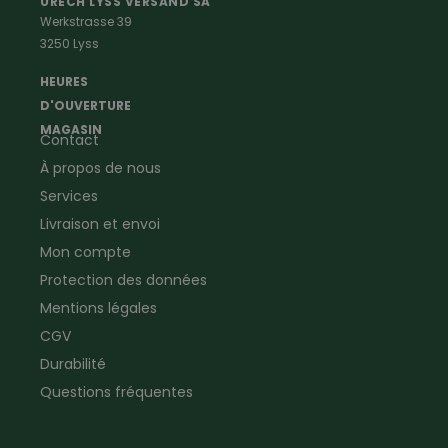
Vêtements de peintre
Anti-rongeurs
URECH LYSS VERSAND SA
Werkstrasse 39
Vêtements de menuisier
Anti-insectes
3250 Lyss
Vêtements d'ouvrier
Montres & Stations
Agriculture
météorologiques
HEURES
Ramoneur
Lampes de poche &
D'OUVERTURE
Vêtements forestiers
Jumelles
MAGASIN
Contact
Vêtements de signalisation
Pour la ferme & le jardin
À propos de nous
Jardinage
Pour la maison
Plombier
Produits de soin
Services
Electricien
Peau de mouton
Livraison et envoi
Vêtements de logistique
Bon cadeau
Mon compte
Vêtements d'entreprise
Protection des données
Mentions légales
CGV
Durabilité
Questions fréquentes