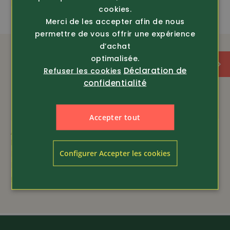
EN ISO 20347
cookies.
Merci de les accepter afin de nous
semelle profilée
permettre de vous offrir une expérience
d’achat
optimalisée.
doublure légère en textile
Déclaration de
Refuser les cookies
confidentialité
Accepter tout
Article 451210
Article 451910
Nora
Nora
Botte Anton
Botte en caoutchouc
Configurer Accepter les cookies
Ranch OB
69.80
59.80