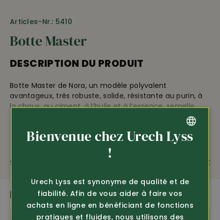
Articles-Nr.: 5410
Botte Master
DESCRIPTION DU PRODUIT
Botte Master de Nora, un modèle polyvalent
avantageux, très robuste, solide, résistante au purin, à
la chaux, au ciment, à l’huile et à l’essence, semelle
profilée antidérapante, en polygome, doublure légère
en textile, hauteur de l’empeigne 30 cm, EN ISO 20347.
Bienvenue chez Urech Lyss
GERMAN
!
Questions sur le produit
Recommander
FRENCH
ÉQUIPEMENT
Urech Lyss est synonyme de qualité et de
PLUS DE PRODUITS PASSIONNANTS
fiabilité. Afin de vous aider à faire vos
se raccourcit individuellement
achats en ligne en bénéficiant de fonctions
Inédit
pratiques et fluides, nous utilisons des