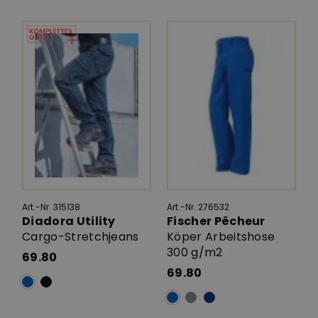
Art.-Nr. 315138
Art.-Nr. 276532
Diadora Utility
Fischer Pêcheur
Cargo-Stretchjeans
Köper Arbeitshose
300 g/m2
69.80
69.80