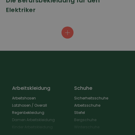
Die Berufsbekleidung für den
Elektriker
Die Arbeitsbekleidung für den Elektriker verfügt über ein
solides Gewebe, eine robuste Kniepartie mit Knietaschen
und dank des richtigen Schnitts die nötige Flexibilität für
die Arbeit in Schacht oder Werkstatt. Verstauen Sie Zange,
Schraubenzieher oder anderes Kleinwerkzeug in den
Werkzeugtasche oder in den vielen anderen Taschen, Sie
haben es immer griffbereit.
Arbeitskleidung
Schuhe
Arbeitshosen
Sicherheitsschuhe
Latzhosen / Overall
Arbeitsschuhe
Regenbekleidung
Stiefel
Damen Arbeitskleidung
Bergschuhe
Kinder Arbeitskleidung
Winterschuhe
Arbeitsjacken
Alltagsschuhe