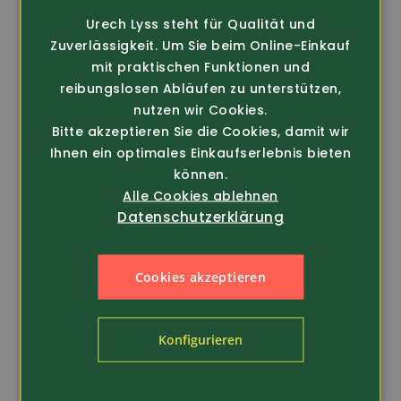
Urech Lyss steht für Qualität und
Zuverlässigkeit. Um Sie beim Online-Einkauf
mit praktischen Funktionen und
reibungslosen Abläufen zu unterstützen,
nutzen wir Cookies.
Bitte akzeptieren Sie die Cookies, damit wir
Ihnen ein optimales Einkaufserlebnis bieten
können.
Art.-Nr. 371632
Art.-Nr. 297532
Helly Hansen
Helly Hansen
Alle Cookies ablehnen
Workwear
Workwear
Datenschutzerklärung
Oxford Insulated
Stretchjacke Oxford
Arbeitsjacke (73370)
(74290)
129.-
139.-
Cookies akzeptieren
Konfigurieren