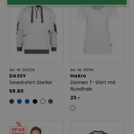
Art.-Nr. 342314
Art.-Nr. 313114
DASSY
Hakro
Sweatshirt Stellar
Damen T-Shirt mit
Rundhals
59.80
23.-