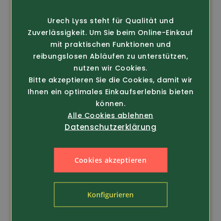
Tipp
Neu
FRENCH
Urech Lyss steht für Qualität und
Zuverlässigkeit. Um Sie beim Online-Einkauf
mit praktischen Funktionen und
reibungslosen Abläufen zu unterstützen,
nutzen wir Cookies.
Bitte akzeptieren Sie die Cookies, damit wir
Ihnen ein optimales Einkaufserlebnis bieten
können.
Alle Cookies ablehnen
Art.-Nr. 256214
Art.-Nr. 386214
Datenschutzerklärung
DASSY
Snickers Workwear
Maler Sweat-
Allround Cap (9079)
Arbeitsjacke Velox
25.-
Cookies akzeptieren
69.-
Konfigurieren