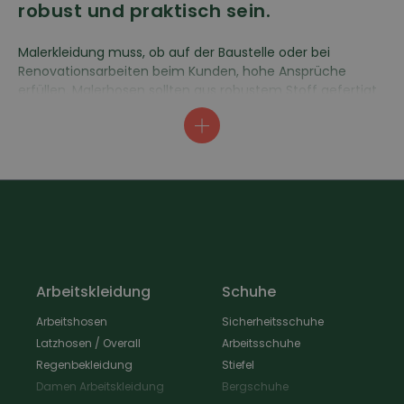
robust und praktisch sein.
Malerkleidung muss, ob auf der Baustelle oder bei
Renovationsarbeiten beim Kunden, hohe Ansprüche
erfüllen. Malerhosen sollten aus robustem Stoff gefertigt
sein, zum Beispiel aus reiner Baumwolle oder
strapazierfähigem Mischgewebe. Gerade Knie und
Taschen werden besonders beansprucht: Deshalb sind
diese Stellen verstärkt, um die Abnutzung zu verringern.
Die Funktionalität der Malerhose ist genauso wichtig, wie
die des Werkzeugs. Holen Sie sich robuste und funktionale
Malerkleidung wie: Malerhosen, Maler Arbeitsjacken oder
Maler T-Shirts mit einer guten Passform und praktischen
Taschen.
Arbeitskleidung
Schuhe
Arbeitshosen
Sicherheitsschuhe
Latzhosen / Overall
Arbeitsschuhe
Regenbekleidung
Stiefel
Damen Arbeitskleidung
Bergschuhe