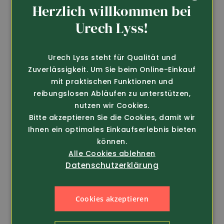
Herzlich willkommen bei
GERMAN
Urech Lyss!
FRENCH
Urech Lyss steht für Qualität und
Zuverlässigkeit. Um Sie beim Online-Einkauf
mit praktischen Funktionen und
reibungslosen Abläufen zu unterstützen,
nutzen wir Cookies.
Bitte akzeptieren Sie die Cookies, damit wir
Ihnen ein optimales Einkaufserlebnis bieten
können.
Art.-Nr. 244524
Art.-Nr. 244424
Alle Cookies ablehnen
Delta Optical
Delta Optical
Datenschutzerklärung
Fernglas/Feldstecher
Fernglas/Feldstecher
Chase 10x42mm
Chase 8x42mm
459.-
429.-
Cookies akzeptieren