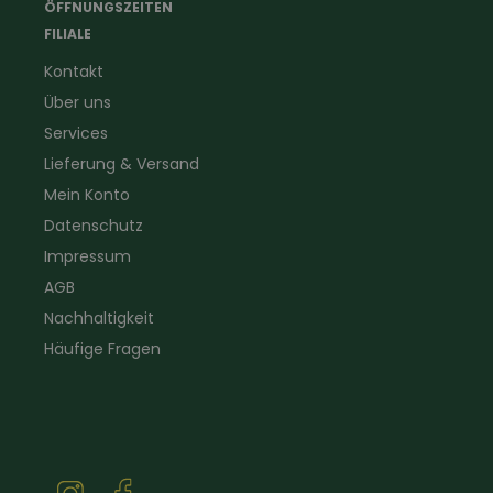
ÖFFNUNGSZEITEN
Forstbekleidung
für Hof & Garten
FILIALE
Warnschutzbekleidung
für Heim & Haushalt
Kontakt
Gartenbau
Pflegeprodukte
Über uns
Sanitär
Lammfell
Elektriker- und Installateur
Gutscheine
Services
Logistikbekleidung
Lieferung & Versand
Firmenbekleidung
Mein Konto
Datenschutz
Impressum
AGB
Nachhaltigkeit
Häufige Fragen