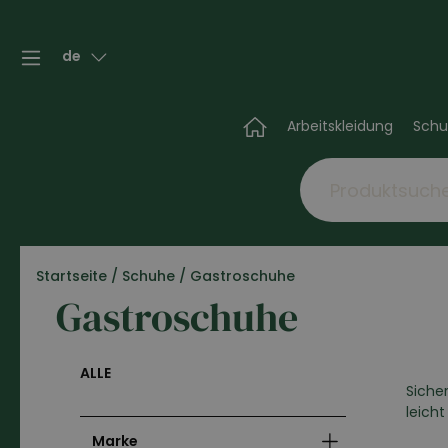
de
Arbeitskleidung
Schu
Startseite
/
Schuhe
/
Gastroschuhe
Gastroschuhe
ALLE
Siche
leich
Marke