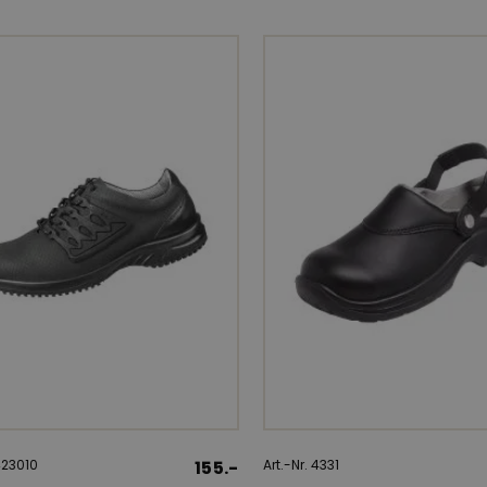
 423010
155.-
Art.-Nr. 4331