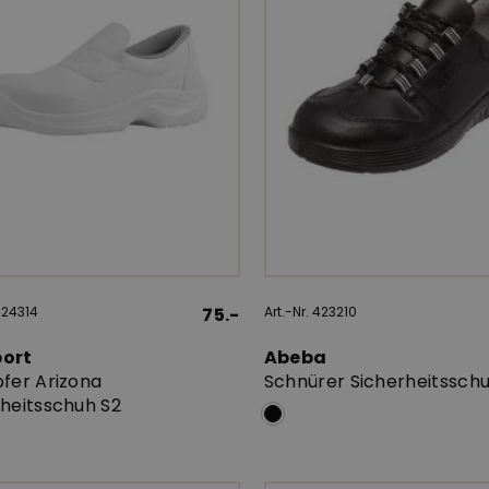
 424314
75.-
Art.-Nr. 423210
port
Abeba
fer Arizona
Schnürer Sicherheitssch
rheitsschuh S2