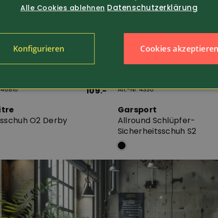
Datenschutzerklärung
Alle Cookies ablehnen
Cookies akzeptiere
Konfigurieren
 446810
109.-
Art.-Nr. 4330
itre
Garsport
tsschuh O2 Derby
Allround Schlüpfer-
Sicherheitsschuh S2