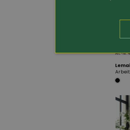
Art.-Nr.
Lema
Arbei