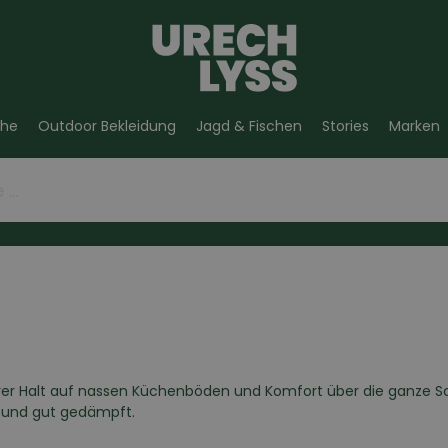
he
Outdoor Bekleidung
Jagd & Fischen
Stories
Marken
rer Halt auf nassen Küchenböden und Komfort über die ganze 
t und gut gedämpft.