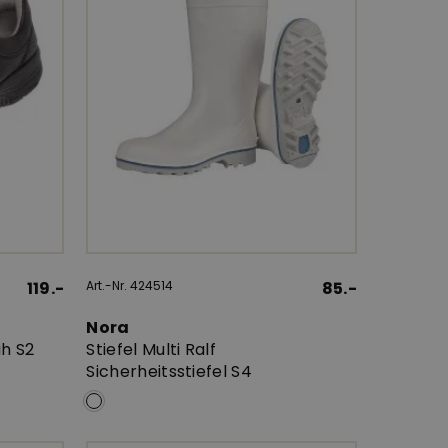
119.-
Art.-Nr. 424514
85.-
Nora
uh S2
Stiefel Multi Ralf
Sicherheitsstiefel S4