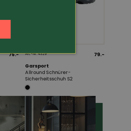
n
75.-
Art.-Nr. 4329
79.-
Garsport
Allround Schnürer-
Sicherheitsschuh S2