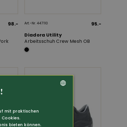
98.-
Art.-Nr. 447110
95.-
Diadora Utility
Work
Arbeitsschuh Crew Mesh OB
!
GERMAN
FRENCH
uf mit praktischen
 Cookies.
bnis bieten können.