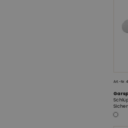
Art.-Nr.
Gars
Schlüp
Siche