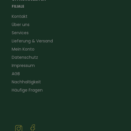
Forstbekleidung
für Hof & Garten
FILIALE
Warnschutzbekleidung
für Heim & Haushalt
Kontakt
Gartenbau
Pflegeprodukte
Über uns
Sanitär
Lammfell
Elektriker- und Installateur
Gutscheine
Services
Logistikbekleidung
Lieferung & Versand
Firmenbekleidung
Mein Konto
Datenschutz
Impressum
AGB
Nachhaltigkeit
Häufige Fragen