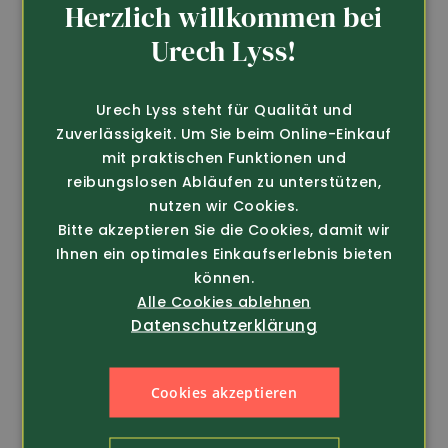
Herzlich willkommen bei
GERMAN
Urech Lyss!
FRENCH
Art.-Nr. 274443
Art.-Nr. 274433
Urech Lyss steht für Qualität und
Zipfelmütze 100%
Zipfelmütze 100%
Zuverlässigkeit. Um Sie beim Online-Einkauf
Merinowolle
Merinowolle
mit praktischen Funktionen und
29.80
29.80
reibungslosen Abläufen zu unterstützen,
nutzen wir Cookies.
Bitte akzeptieren Sie die Cookies, damit wir
Ihnen ein optimales Einkaufserlebnis bieten
können.
Alle Cookies ablehnen
Datenschutzerklärung
Cookies akzeptieren