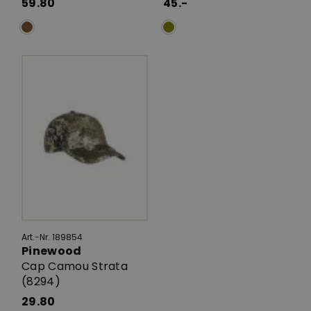
59.80
45.-
Art.-Nr. 189854
Pinewood
Cap Camou Strata
(8294)
29.80