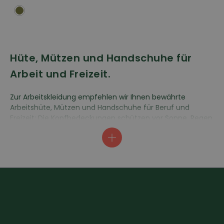
Hüte, Mützen und Handschuhe für
Arbeit und Freizeit.
Zur Arbeitskleidung empfehlen wir Ihnen bewährte
Arbeitshüte, Mützen und Handschuhe für Beruf und
Freizeit: Die Kopfbedeckungen schützen vor Sonne, Regen
und Kälte. Im Sommer ist schon eine leichte Cap mit
einer Sonnenblende hilfreich, im Winter halten Strick-
oder Zipfelmütze Kopf und Ohren schön warm. Hüte sind
ideal bei gemässigten Temperaturen und weisen mit ihrer
Krempe den Regen ab. Der klassische Jägerhut oder
Regenhut hält dabei auch starker Beanspruchung stand.
Handschuhe schützen bei der Arbeit vor Kälte oder beim
Hantieren mit rauhen, schneidenden oder dornigen
Gegenständen, zum Beispiel auf dem Bau oder bei der
Gartenarbeit. Hut auf, Handschuh an, los geht’s!