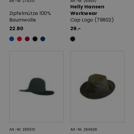
Art.-Nr. 274310
Art.-Nr. 269910
Helly Hansen
Zipfelmütze 100%
Workwear
Baumwolle
Cap Logo (79802)
22.80
29.-
Art.-Nr. 265510
Art.-Nr. 264926