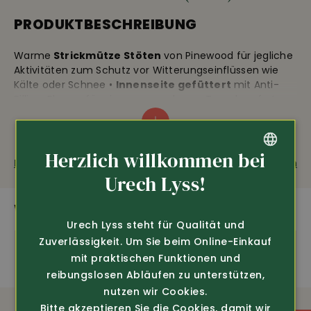
PRODUKTBESCHREIBUNG
Warme
Strickmütze Stöten
von Pinewood für jegliche
Aktivitäten zum Schutz vor Witterungseinflüssen wie
Kälte oder Schnee •
Innenseite gefüttert
mit Anti-
Pilling-Fleece, für einen angenehmen Tragekomfort •
pflegeleicht und schnelltrocknend • 85% Acryl 15%
Elastan, Futter: 100% Polyester • 40° C Wäsche
Herzlich willkommen bei
Fragen zum Produkt
Weiterempfehlen
GERMAN
Urech Lyss!
amfori
FRENCH
WEITERE SPANNENDE PRODUKTE
Urech Lyss steht für Qualität und
Zuverlässigkeit. Um Sie beim Online-Einkauf
mit praktischen Funktionen und
reibungslosen Abläufen zu unterstützen,
nutzen wir Cookies.
Bitte akzeptieren Sie die Cookies, damit wir