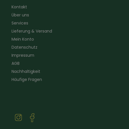
Warnschutzbekleidung
für Heim & Haushalt
Kontakt
Gartenbau
Pflegeprodukte
Über uns
Sanitär
Lammfell
Elektriker- und Installateur
Gutscheine
Services
Logistikbekleidung
Lieferung & Versand
Firmenbekleidung
Mein Konto
Datenschutz
Impressum
AGB
Nachhaltigkeit
Häufige Fragen