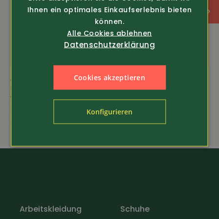
Ihnen ein optimales Einkaufserlebnis bieten
können.
Alle Cookies ablehnen
Datenschutzerklärung
Cookies akzeptieren
Art.-Nr. 19451
Art.-Nr. 15548
Pinewood
Alpenheat
Winter-Pelzmütze
Beheiztes Gilet AJ4
Murmansk (9420)
Konfigurieren
239.-
45.-
Arbeitskleidung
Schuhe