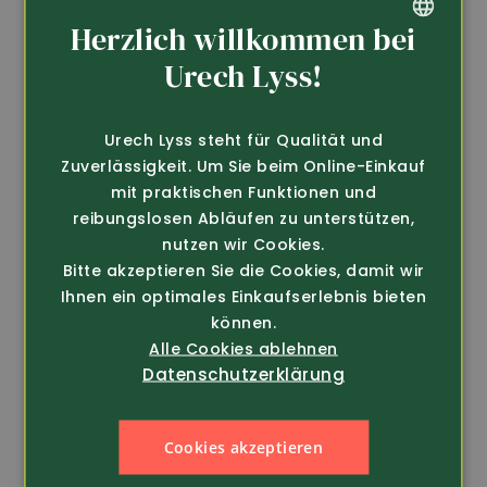
Herzlich willkommen bei
GERMAN
Urech Lyss!
FRENCH
Urech Lyss steht für Qualität und
Zuverlässigkeit. Um Sie beim Online-Einkauf
mit praktischen Funktionen und
reibungslosen Abläufen zu unterstützen,
nutzen wir Cookies.
Art.-Nr. 371052
Art.-Nr. 331952
Bitte akzeptieren Sie die Cookies, damit wir
Pinewood
Pinewood
Damen-Fleecejacke
Damen Weste Dog
Ihnen ein optimales Einkaufserlebnis bieten
Finnveden (3065)
Sport Expert (3281)
können.
Alle Cookies ablehnen
nur 29.-
159.-
59.80
Datenschutzerklärung
Cookies akzeptieren