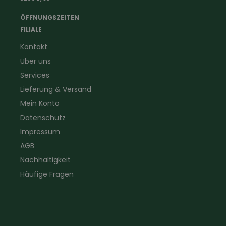
Landwirtschaft
Taschenlampen &
Kaminfeger
Feldstecher & Fotofalle
ÖFFNUNGSZEITEN
Forstbekleidung
für Hof & Garten
FILIALE
Warnschutzbekleidung
für Heim & Haushalt
Kontakt
Gartenbau
Pflegeprodukte
Über uns
Sanitär
Lammfell
Elektriker- und Installateur
Gutscheine
Services
Logistikbekleidung
Lieferung & Versand
Firmenbekleidung
Mein Konto
Datenschutz
Impressum
AGB
Nachhaltigkeit
Häufige Fragen