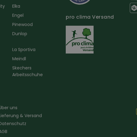
ity
Elka
Engel
pro clima Versand
r
Pinewood
Dunlop
La Sportiva
Meindl
Skechers
Arbeitsschuhe
Über uns
Lieferung & Versand
Datenschutz
AGB