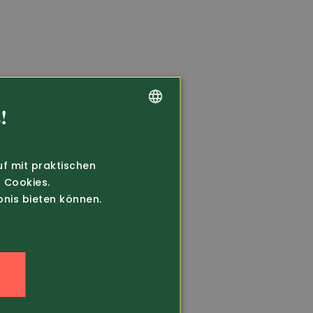
!
GERMAN
FRENCH
uf mit praktischen
 Cookies.
bnis bieten können.
n