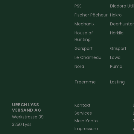
PSS
Diadora Util
Fischer Pêcheur
Hakro
Mechanix
Deerhunte
House of
Härkila
Hunting
Garsport
Grisport
Le Chameau
Lowa
Nora
Puma
Treemme
Lasting
URECH LYSS
Kontakt
VERSAND AG
Services
Werkstrasse 39
Mein Konto
3250 Lyss
Impressum