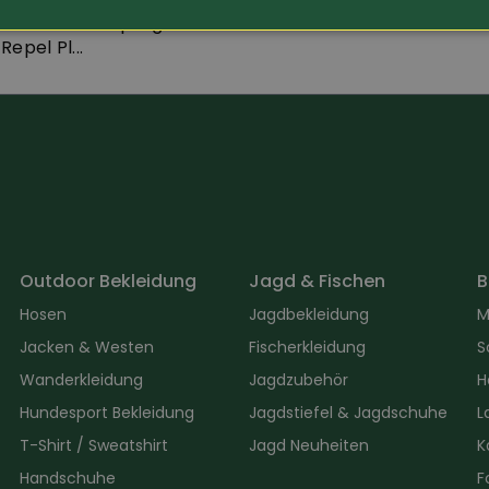
ers Schuh-Imprägnier-
Repel Pl...
Outdoor Bekleidung
Jagd & Fischen
B
Hosen
Jagdbekleidung
M
Jacken & Westen
Fischerkleidung
S
Wanderkleidung
Jagdzubehör
H
Hundesport Bekleidung
Jagdstiefel & Jagdschuhe
L
T-Shirt / Sweatshirt
Jagd Neuheiten
K
Handschuhe
F