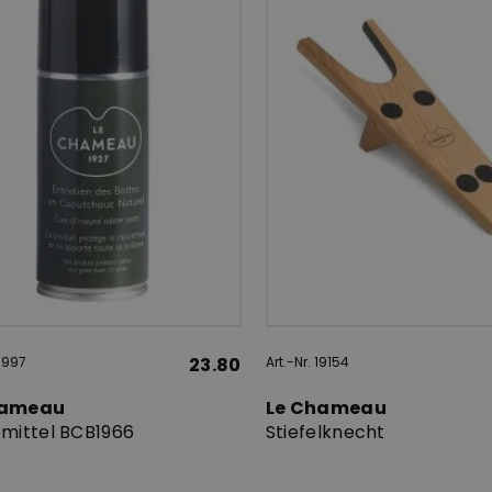
 5997
23.80
Art.-Nr. 19154
hameau
Le Chameau
emittel BCB1966
Stiefelknecht