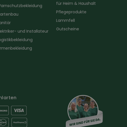
für Heim & Haushalt
arnschutzbekleidung
Pflegeprodukte
artenbau
Lammfell
anitär
Gutscheine
lektriker- und Installateur
ogistikbekleidung
irmenbekleidung
hlarten