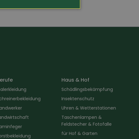
erufe
Haus & Hof
alerkleidung
Schädlingsbekämpfung
chreinerbekleidung
Insektenschutz
andwerker
Uhren & Wetterstationen
andwirtschaft
Taschenlampen &
Feldstecher & Fotofalle
aminfeger
für Hof & Garten
orstbekleidung