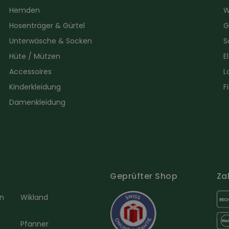
Hemden
W
Hosenträger & Gürtel
G
Unterwäsche & Socken
S
Hüte / Mützen
E
Accessoires
L
Kinderkleidung
F
Damenkleidung
Geprüfter Shop
Za
en
Wikland
Pfanner