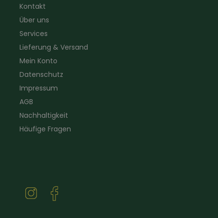
Kontakt
Gartenbau
Pflegeprodukte
Über uns
Sanitär
Lammfell
Elektriker- und Installateur
Gutscheine
Services
Logistikbekleidung
Lieferung & Versand
Firmenbekleidung
Mein Konto
Datenschutz
Impressum
AGB
Nachhaltigkeit
Häufige Fragen