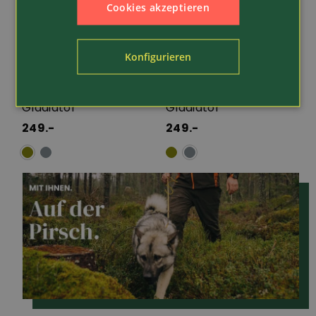
Cookies akzeptieren
Konfigurieren
Art.-Nr. 245524
Art.-Nr. 245511
Pfanner
Pfanner
Outdoorhose
Outdoorhose
Gladiator
Gladiator
249.-
249.-