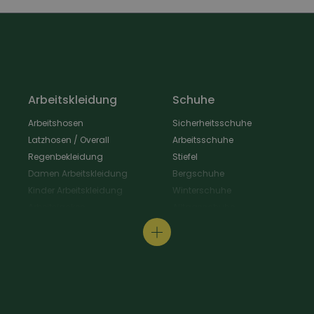
Arbeitskleidung
Schuhe
Arbeitshosen
Sicherheitsschuhe
Latzhosen / Overall
Arbeitsschuhe
Regenbekleidung
Stiefel
Damen Arbeitskleidung
Bergschuhe
Kinder Arbeitskleidung
Winterschuhe
Arbeitsjacken
Alltagsschuhe
Schürzen & Berufsmantel
Wanderschuhe
Arbeitshemden
Gastroschuhe
Arbeitsshirts / Pullover
Hausschuhe
Arbeitsschutz
Schuhpflege & Zubehör
Arbeit Warnschutzbekleidung
Arbeit Hüte / Mützen