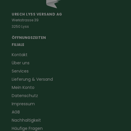
Malerkleidung
Schädlingsbekämpfung
Schreinerbekleidung
Insektenschutz
URECH LYSS VERSAND AG
Werkstrasse 39
Handwerker
Uhren & Wetterstationen
3250 Lyss
Landwirtschaft
Taschenlampen &
Kaminfeger
Feldstecher & Fotofalle
ÖFFNUNGSZEITEN
Forstbekleidung
für Hof & Garten
FILIALE
Warnschutzbekleidung
für Heim & Haushalt
Kontakt
Gartenbau
Pflegeprodukte
Über uns
Sanitär
Lammfell
Elektriker- und Installateur
Gutscheine
Services
Logistikbekleidung
Lieferung & Versand
Firmenbekleidung
Mein Konto
Datenschutz
Impressum
AGB
Nachhaltigkeit
Häufige Fragen