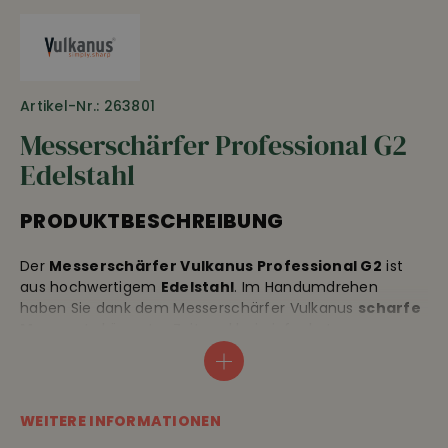
Artikel-Nr.: 263801
Messerschärfer Professional G2
Edelstahl
PRODUKTBESCHREIBUNG
Der
Messerschärfer Vulkanus Professional G2
ist
aus hochwertigem
Edelstahl
. Im Handumdrehen
haben Sie dank dem Messerschärfer Vulkanus
scharfe
Messer
. In kürzester Zeit und bei einfachster
Handhabung erhält jedes* Messer auch Klingen mit
Wellenschliff eine rasiermesserscharfe Schneide (*
nicht geeignet für Keramikmesser).
WEITERE INFORMATIONEN
Schärfen und Abziehen erfolgen im selben Gerät. Der