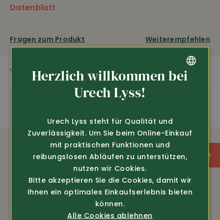
Messerschärfer Vulkanus hat ein patentiertes
Datenblatt
Federsystem
und passt sich an den Schneidewinkel
an. Er erzeugt dabei keine Kratzer auf der
Klingenoberfläche. Der hochwertige und robuste
Fragen zum Produkt
Weiterempfehlen
Edelstahl garantiert eine
lange Lebensdauer
sowie
Lebensmittelechtheit des Vulkanus Messerschärfers.
Nicht geeignet für Keramikmesser.
Ersatzteil
WEITERE SPANNENDE PRODUKTE
Herzlich willkommen bei
Vulkanus Schärfer Set auf Anfrage erhältlich.
GERMAN
Urech Lyss!
Nicht geeignet für Keramikmesser
FRENCH
Ersatzteil Vulkanus Schärfer Set auf Anfrage
Urech Lyss steht für Qualität und
erhältlich.
Zuverlässigkeit. Um Sie beim Online-Einkauf
mit praktischen Funktionen und
AUSSTATTUNG
reibungslosen Abläufen zu unterstützen,
nutzen wir Cookies.
Bitte akzeptieren Sie die Cookies, damit wir
Spülmaschinenfest
Ihnen ein optimales Einkaufserlebnis bieten
können.
Macht glatte Klingen und Wellenschliff superscharf
Alle Cookies ablehnen