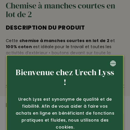
Chemise à manches courtes en
lot de 2
DESCRIPTION DU PRODUIT
Cette
chemise à manches courtes en lot de 2
et
100% coton
est idéale pour le travail et toutes les
activités d’extérieur • boutons devant sur toute la
longueur • avec poche poitrine boutonnée •
longueur
dos d’env. 83 cm • ultra polyvalente •
Bienvenue chez Urech Lyss
confection et qualité très réussie
GERMAN
!
Lot d 2 avantageux
(jusqu’à épuisement du stock).
Questions sur le produit
Recommander
FRENCH
Urech Lyss est synonyme de qualité et de
PLUS DE PRODUITS PASSIONNANTS
fiabilité. Afin de vous aider à faire vos
OEKO-TEX
achats en ligne en bénéficiant de fonctions
pratiques et fluides, nous utilisons des
cookies.