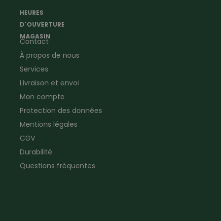
Agriculture
météorologiques
HEURES
Ramoneur
Lampes de poche &
D'OUVERTURE
Vêtements forestiers
Jumelles
MAGASIN
Contact
Vêtements de signalisation
Pour la ferme & le jardin
À propos de nous
Jardinage
Pour la maison
Plombier
Produits de soin
Services
Electricien
Peau de mouton
Livraison et envoi
Vêtements de logistique
Bon cadeau
Mon compte
Vêtements d'entreprise
Protection des données
Mentions légales
CGV
Durabilité
Questions fréquentes