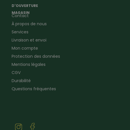
Ramoneur
Lampes de poche &
D'OUVERTURE
Vêtements forestiers
Jumelles
MAGASIN
Contact
Vêtements de signalisation
Pour la ferme & le jardin
À propos de nous
Jardinage
Pour la maison
Plombier
Produits de soin
Services
Electricien
Peau de mouton
Livraison et envoi
Vêtements de logistique
Bon cadeau
Mon compte
Vêtements d'entreprise
Protection des données
Mentions légales
CGV
Durabilité
Questions fréquentes