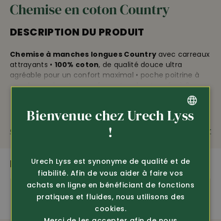
Chemise en coton Country
DESCRIPTION DU PRODUIT
Chemise à manches longues Country
avec carreaux
attrayants •
100% coton
, de qualité douce ultra
agréable pour un confort maximal • poche poitrine à
gauche • poignets avec fermeture boutonnée à 2
positions • ourlet arrondi pour porter dessus • boutons
sur toute la longueur • longueur dos 85 cm
Bienvenue chez Urech Lyss
GERMAN
!
Questions sur le produit
Recommander
FRENCH
Urech Lyss est synonyme de qualité et de
PLUS DE PRODUITS PASSIONNANTS
fiabilité. Afin de vous aider à faire vos
achats en ligne en bénéficiant de fonctions
pratiques et fluides, nous utilisons des
cookies.
Merci de les accepter afin de nous