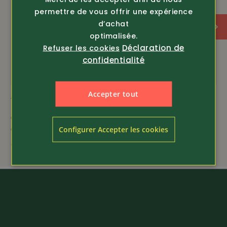
permettre de vous offrir une expérience
d’achat
optimalisée.
Déclaration de
Refuser les cookies
confidentialité
Accepter tout
Article 376333
Article 376132
Chemise en coton de
Chemises en coton en
qualité
lot de 2
Configurer Accepter les cookies
44.80
64.-