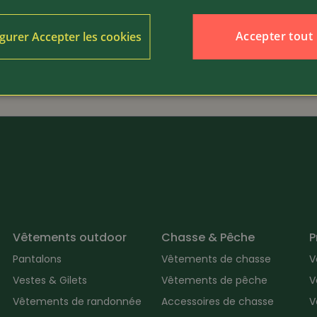
45.80
Article 19929
Accepter tout
gurer Accepter les cookies
Engel
er
Sous-vêtements thermiq
Vêtements outdoor
Chasse & Pêche
P
Pantalons
Vêtements de chasse
V
Vestes & Gilets
Vêtements de pêche
V
Vêtements de randonnée
Accessoires de chasse
V