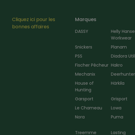
Cliquez ici pour les
Marques
bonnes affaires
DASSY
Helly Hans
Workwear
Snickers
Planam
PSS
Diadora Util
Fischer Pêcheur
Hakro
Mechanix
Deerhunte
House of
Härkila
Hunting
Garsport
Grisport
Le Chameau
Lowa
Nora
Puma
Treemme
Lasting