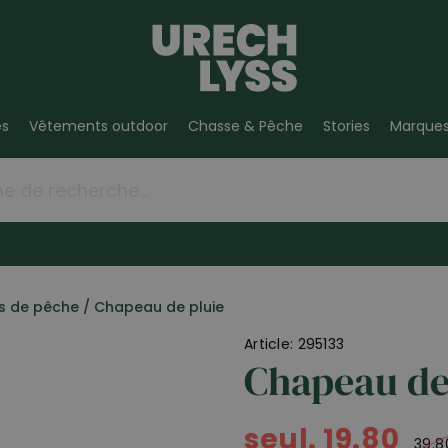
es
Vêtements outdoor
Chasse & Pêche
Stories
Marque
s de pêche
/
Chapeau de pluie
Article: 295133
Chapeau de
seul. 19.80
39.8