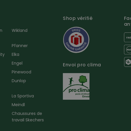
Shop vérifié
Fa
an
en
Wikland
Pfanner
ity
Elka
Engel
Envoi pro clima
r
Pinewood
Dunlop
La Sportiva
Meindl
Chaussures de
travail Skechers