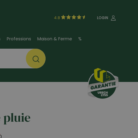
4.8
LOGIN
s
Professions
Maison & Ferme
%
 pluie
0