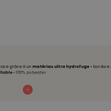
icace grâce à un
matériau ultra hydrofuge
• bordure 
liable
• 100% polyester
cm)
cm)