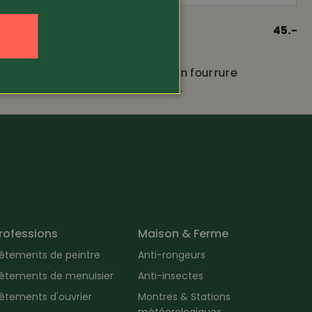
39.80
Article 19451
45.-
Pinewood
ues
Bonnet d’hiver en fourrure
Murmansk (942...
rofessions
Maison & Ferme
êtements de peintre
Anti-rongeurs
êtements de menuisier
Anti-insectes
êtements d'ouvrier
Montres & Stations