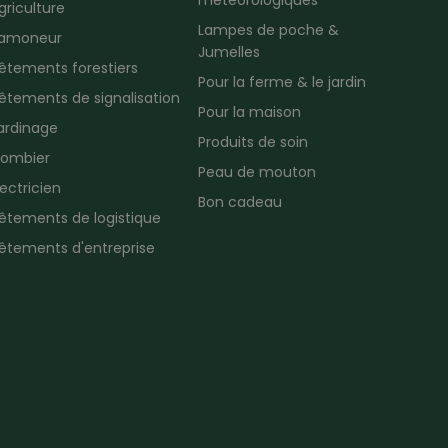
météorologiques
griculture
Lampes de poche &
amoneur
Jumelles
êtements forestiers
Pour la ferme & le jardin
êtements de signalisation
Pour la maison
ardinage
Produits de soin
lombier
Peau de mouton
lectricien
Bon cadeau
êtements de logistique
êtements d'entreprise