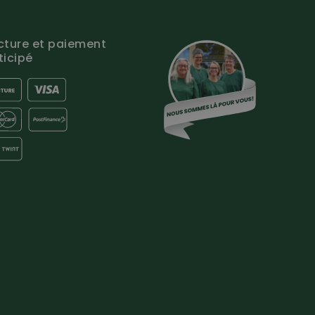
cture et paiement
ticipé