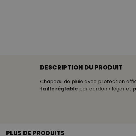
DESCRIPTION DU PRODUIT
Chapeau de pluie avec protection eff
taille réglable
par cordon • léger et
p
Taille 56 (tour de tête d’env. 54 à 56 
Taille 58 (tour de tête d’env. 57 à 58 
PLUS DE PRODUITS