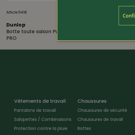
Article 5418
109.-
Article 5410
Confi
Dunlop
Nora
Botte toute saison Purofort Field
Botte Mast
PRO
Vêtements de travail
Chaussures
Pantalons de travail
Chaussures de sécurité
Salopettes / Combinaisons
Chaussures de travail
Protection contre la pluie
Bottes