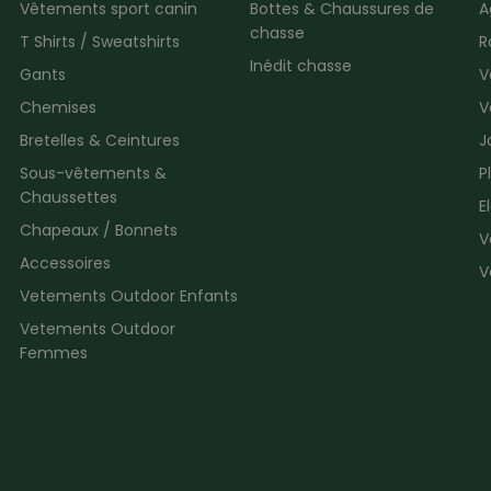
Vêtements sport canin
Bottes & Chaussures de
A
chasse
T Shirts / Sweatshirts
R
Inédit chasse
Gants
V
Chemises
V
Bretelles & Ceintures
J
Sous-vêtements &
P
Chaussettes
E
Chapeaux / Bonnets
V
Accessoires
V
Vetements Outdoor Enfants
Vetements Outdoor
Femmes