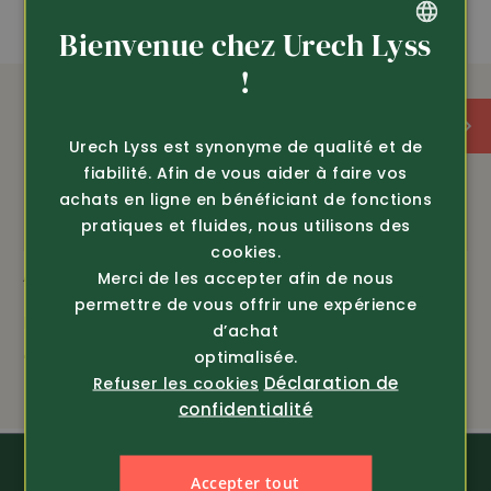
Bienvenue chez Urech Lyss
GERMAN
!
FRENCH
Urech Lyss est synonyme de qualité et de
fiabilité. Afin de vous aider à faire vos
achats en ligne en bénéficiant de fonctions
pratiques et fluides, nous utilisons des
cookies.
Merci de les accepter afin de nous
Article 4501
Article 19327
permettre de vous offrir une expérience
Babouches d'UCO
Semelles en peau de
d’achat
mouton 1 paire
49.90
optimalisée.
seul. 16.80
24.80
Déclaration de
Refuser les cookies
confidentialité
Accepter tout