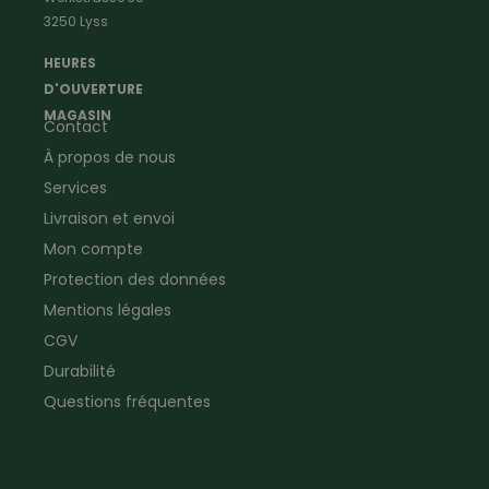
Vêtements de menuisier
Anti-insectes
3250 Lyss
Vêtements d'ouvrier
Montres & Stations
Agriculture
météorologiques
HEURES
Ramoneur
Lampes de poche &
D'OUVERTURE
Vêtements forestiers
Jumelles
MAGASIN
Contact
Vêtements de signalisation
Pour la ferme & le jardin
À propos de nous
Jardinage
Pour la maison
Plombier
Produits de soin
Services
Electricien
Peau de mouton
Livraison et envoi
Vêtements de logistique
Bon cadeau
Mon compte
Vêtements d'entreprise
Protection des données
Mentions légales
CGV
Durabilité
Questions fréquentes