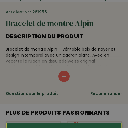
Articles-Nr.: 261955
Bracelet de montre Alpin
DESCRIPTION DU PRODUIT
Bracelet de montre Alpin – véritable bois de noyer et
design intemporel avec un cadran blanc. Avec en
vedette le ruban en tissu edelweiss original
confectionné à la main dans la région de Schladming.
Vous acquérez ainsi une part de nature alpine ornant
votre poignet – une pièce conçue par Waidzeit dans les
alpes d’Ennstal. Mouvement fiable Ronda avec 2 ans de
garantie sur le mécanisme. Diamètre du boîtier 41 mm,
Questions sur le produit
Recommander
largeur du bracelet 20 mm.
PLUS DE PRODUITS PASSIONNANTS