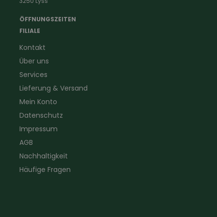
3250 Lyss
Landwirtschaft
Taschenlampen &
Kaminfeger
Feldstecher & Fotofalle
ÖFFNUNGSZEITEN
Forstbekleidung
für Hof & Garten
FILIALE
Warnschutzbekleidung
für Heim & Haushalt
Kontakt
Gartenbau
Pflegeprodukte
Über uns
Sanitär
Lammfell
Elektriker- und Installateur
Gutscheine
Services
Logistikbekleidung
Lieferung & Versand
Firmenbekleidung
Mein Konto
Datenschutz
Impressum
AGB
Nachhaltigkeit
Häufige Fragen