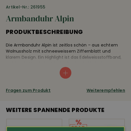
Artikel-Nr.: 261955
Armbanduhr Alpin
PRODUKTBESCHREIBUNG
Die Armbanduhr Alpin ist zeitlos schön – aus echtem
Walnussholz mit schneeweissem Ziffernblatt und
klarem Design. Ein Highlight ist das Edelweissstoffband,
welches in Handarbeit in der Region Schladming aus
Original Edelweissstoff gefertigt wird. Damit erwerben
Sie ein Stück Natur, ein Stück alpines Lebensgefühl fürs
Handgelenk, welche in den Ennstaler Alpen von Waidzeit
designed wird. Zuverlässiges Ronda Uhrwerk mit 2
Fragen zum Produkt
Weiterempfehlen
Jahren Garantie auf das Uhrwerk.
Gehäusedurchmesser: 41 mm, Uhrbandbreite: 20mm.
WEITERE SPANNENDE PRODUKTE