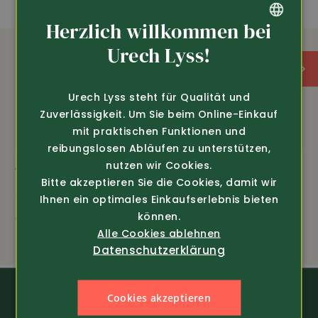
Herzlich willkommen bei
GERMAN
Urech Lyss!
FRENCH
Urech Lyss steht für Qualität und
Zuverlässigkeit. Um Sie beim Online-Einkauf
mit praktischen Funktionen und
reibungslosen Abläufen zu unterstützen,
nutzen wir Cookies.
Art.-Nr. 4501
Art.-Nr. 19327
Bitte akzeptieren Sie die Cookies, damit wir
UCO-Schlappen
Lammfell Sohlen 1 Paar
Ihnen ein optimales Einkaufserlebnis bieten
49.90
nur 16.80
können.
24.80
Alle Cookies ablehnen
Datenschutzerklärung
Cookies akzeptieren