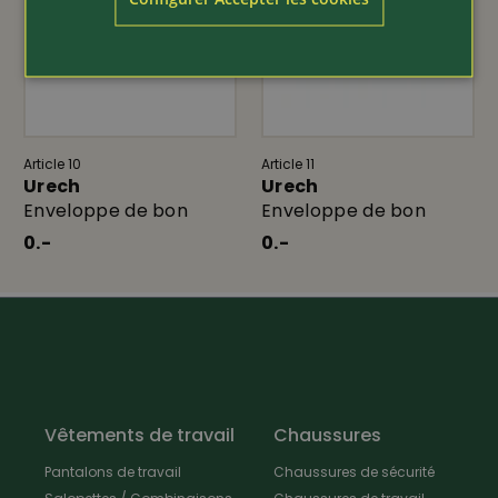
remises. Les bons sont valables jusqu'à 2 ans après leur
achat/émission et ne peuvent pas être remboursés.
Article 10
Article 11
Urech
Urech
Enveloppe de bon
Enveloppe de bon
0.-
0.-
Vêtements de travail
Chaussures
Pantalons de travail
Chaussures de sécurité