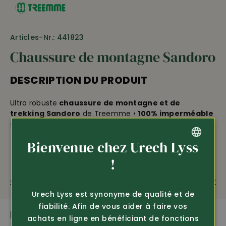
Articles-Nr.: 441823
Chaussure de montagne Sandoro
DESCRIPTION DU PRODUIT
Ultra robuste
chaussure de montagne et de
trekking Sandoro
de Treemme •
100% imperméable
grâce à la membrane Aquastop • doublure respirante
en textile • solide matériel microfibre renforcé de kevlar
Bienvenue chez Urech Lyss
• bordure de protection en caoutchouc •
semelle
Vibram adhérente
pour la meilleure tenue • semelle
GERMAN
!
intermédiaire amortissante en PU • lit plantaire
FRENCH
interchangeable • poids env. 650 g/chaussure
Questions sur le produit
Recommander
Urech Lyss est synonyme de qualité et de
fiabilité. Afin de vous aider à faire vos
PLUS DE PRODUITS PASSIONNANTS
achats en ligne en bénéficiant de fonctions
imperméable