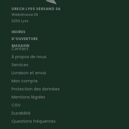
Vêtements de peintre
Anti-rongeurs
URECH LYSS VERSAND SA
Werkstrasse 39
Vêtements de menuisier
Anti-insectes
3250 Lyss
Vêtements d'ouvrier
Montres & Stations
Agriculture
météorologiques
HEURES
Ramoneur
Lampes de poche &
D'OUVERTURE
Vêtements forestiers
Jumelles
MAGASIN
Contact
Vêtements de signalisation
Pour la ferme & le jardin
À propos de nous
Jardinage
Pour la maison
Plombier
Produits de soin
Services
Electricien
Peau de mouton
Livraison et envoi
Vêtements de logistique
Bon cadeau
Mon compte
Vêtements d'entreprise
Protection des données
Mentions légales
CGV
Durabilité
Questions fréquentes