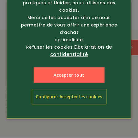
pratiques et fluides, nous utilisons des
cookies.
Merci de les accepter afin de nous
permettre de vous offrir une expérience
d’achat
optimalisée.
Déclaration de
Refuser les cookies
confidentialité
Accepter tout
Article 450353
Article 445532
Treemme
Treemme
Configurer Accepter les cookies
Chaussure de travail et
Chaussure de
de montagne Gial...
montagne Dolomit
275.-
329.-