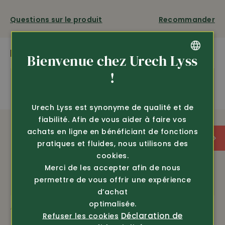
saphir particulièrement insensible aux rayures et
non réfléchissant
, 100% étanche, chiffres verts, solide
Questions sur le produit
Recommander
bracelet en textile (facile à nettoyer), extra long pour
un tour de poignet jusqu’à 22 cm. 2 ans de garantie,
production suisse.
PLUS DE PRODUITS PASSIONNANTS
Bienvenue chez Urech Lyss
GERMAN
!
FRENCH
imperméable
Qualité suisse
Urech Lyss est synonyme de qualité et de
ÉQUIPEMENT
fiabilité. Afin de vous aider à faire vos
achats en ligne en bénéficiant de fonctions
pratiques et fluides, nous utilisons des
Ø 42mm
cookies.
Merci de les accepter afin de nous
verre en saphir anti-rayures
permettre de vous offrir une expérience
d’achat
étanche jusqu’à 100m
optimalisée.
Article 4501
Article 19327
Déclaration de
Refuser les cookies