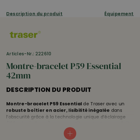
Description du produit
Équipement
Articles-Nr.: 222610
Montre-bracelet P59 Essential
42mm
DESCRIPTION DU PRODUIT
Montre-bracelet P59 Essential
de Traser avec un
robuste boîtier en acier, lisibilité inégalée
dans
l’obscurité grâce à la technologie unique d’éclairage
(100x plus brillante) qui
garantit une lecture parfaite
dans des conditions difficiles de lumière
,
mouvement à quartz de qualité suisse,
verre en