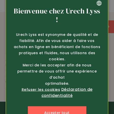
ÉQUIPEMENT
Bienvenue chez Urech Lyss
GERMAN
!
compact
FRENCH
Urech Lyss est synonyme de qualité et de
100% étanche
fiabilité. Afin de vous aider à faire vos
achats en ligne en bénéficiant de fonctions
fixation trépied
pratiques et fluides, nous utilisons des
cookies.
Article 322301
Article 322201
détails précis à grande distance
Bresser
Bresser
Merci de les accepter afin de nous
Longue-vue zoom
Longue-vue zoom
permettre de vous offrir une expérience
Pirsch II 9-27x56 45,
Pirsch II 20-60 x 80,
idéal pour les chasseurs, les ornithologues et tous les
d’achat
av...
45...
observateurs de la nature
optimalisée.
349.-
429.-
Déclaration de
Refuser les cookies
confidentialité
Accepter tout