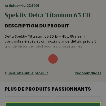
Articles-Nr.: 234901
Spektiv Delta Titanium 65 ED
DESCRIPTION DU PRODUIT
Delta Spektiv Titanium 65 ED 15 - 45 x 65 mm •
contrastes élevés et un maximum de détails précis à
grande distance, idéal pour les chasseurs, les
ornithologues et tous les observateurs de la nature •
système 4 lentilles sans distorsion en verre fluoré qui
permet la correction des aberrations chromatiques •
mise au point rapprochée à partir de 4 mètres jusqu’à
une grande distance, même lors d’un grossissement de
Questions sur le produit
Recommander
45x pour, par exemple, l’observation des insectes.
Longueur 24 cm, 1390 g • 100 % étanche • fixation
PLUS DE PRODUITS PASSIONNANTS
trépied • adaptateur photo en option pour les appareils
photo numériques réflex • coffret et une housse de
protection avec dragonne • 2 ans de garantie