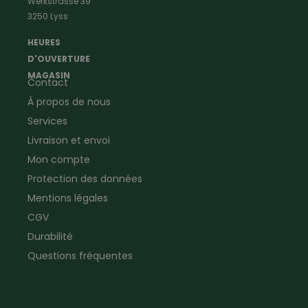
Werkstrasse 39
Vêtements de menuisier
Anti-insectes
3250 Lyss
Vêtements d'ouvrier
Montres & Stations
Agriculture
météorologiques
HEURES
Ramoneur
Lampes de poche &
D'OUVERTURE
Vêtements forestiers
Jumelles
MAGASIN
Contact
Vêtements de signalisation
Pour la ferme & le jardin
À propos de nous
Jardinage
Pour la maison
Plombier
Produits de soin
Services
Electricien
Peau de mouton
Livraison et envoi
Vêtements de logistique
Bon cadeau
Mon compte
Vêtements d'entreprise
Protection des données
Mentions légales
CGV
Durabilité
Questions fréquentes