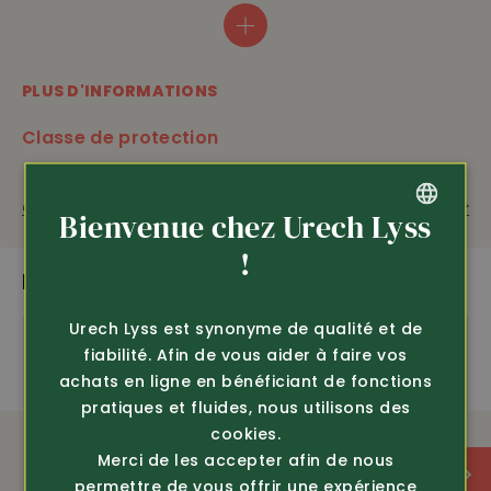
à mémoire de forme (Memory Foam) confortable et
adaptable • EN 20345-2011, SB, FO, SRA comme S1 mais
non antistatique.
PLUS D'INFORMATIONS
FO
= Résistance aux combustibles de la semelle
SRA
= effet anti-dérapant sur les dalles en céramique
Classe de protection
et les produits nettoyante
Questions sur le produit
Recommander
Bienvenue chez Urech Lyss
Classe de protection
GERMAN
!
SB
PLUS DE PRODUITS PASSIONNANTS
FRENCH
ÉQUIPEMENT
Urech Lyss est synonyme de qualité et de
fiabilité. Afin de vous aider à faire vos
achats en ligne en bénéficiant de fonctions
très légère
pratiques et fluides, nous utilisons des
cookies.
sans métal
Merci de les accepter afin de nous
permettre de vous offrir une expérience