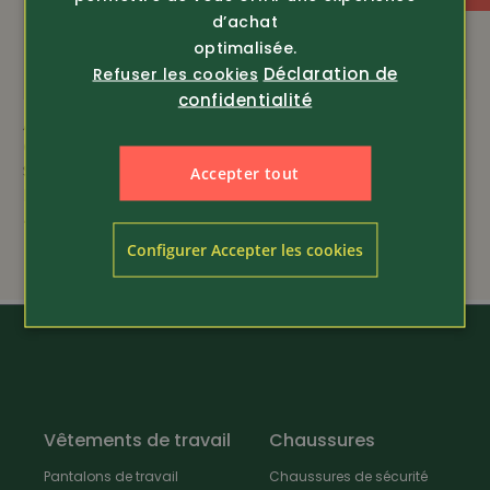
semelle en caoutchouc fortement antidérapante
d’achat
optimalisée.
Déclaration de
voûte plantaire à mémoire de forme (Memory
Refuser les cookies
confidentialité
Foam)
Article 4331
Article 437710
Garsport
EN 20345-2011, SB, FO, SRA
Sabot de sécurité SB
Couvre-chaussure de
Accepter tout
Nevada
sécurité Visitor
79.-
69.90
Configurer Accepter les cookies
Vêtements de travail
Chaussures
Pantalons de travail
Chaussures de sécurité