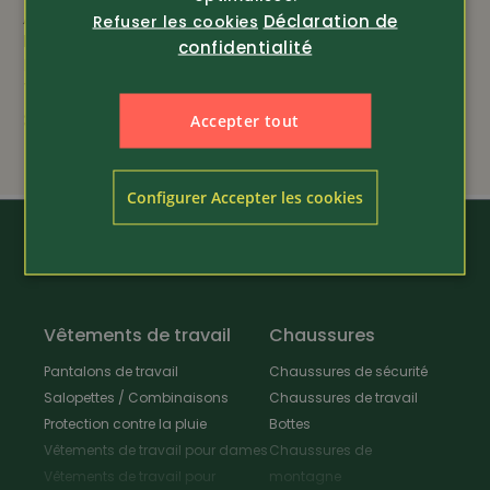
Déclaration de
Article 367710
Article 367610
Refuser les cookies
Pulsar
Pulsar
confidentialité
Monoculaire thermique
Jumelles thermiques
Telos XL50
Merger XP35 LRF
3'990.00
3'490.00
Accepter tout
Configurer Accepter les cookies
Vêtements de travail
Chaussures
Pantalons de travail
Chaussures de sécurité
Salopettes / Combinaisons
Chaussures de travail
Protection contre la pluie
Bottes
Vêtements de travail pour dames
Chaussures de
Vêtements de travail pour
montagne