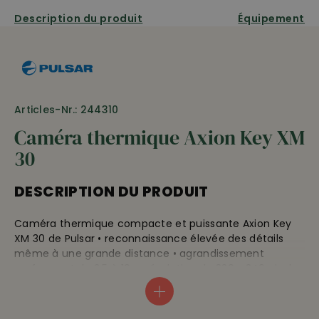
Description du produit
Équipement
Articles-Nr.: 244310
Caméra thermique Axion Key XM
30
DESCRIPTION DU PRODUIT
Caméra thermique compacte et puissante Axion Key
XM 30 de Pulsar • reconnaissance élevée des détails
même à une grande distance • agrandissement
performant de 2.5 à 10x • résolution de 320 x 240 pixels •
couvre une distance de 1’200 m • forme compacte et
maniable • accu rechargeable • très légère, seulement
250 g • protection contre la pluie et la neige •