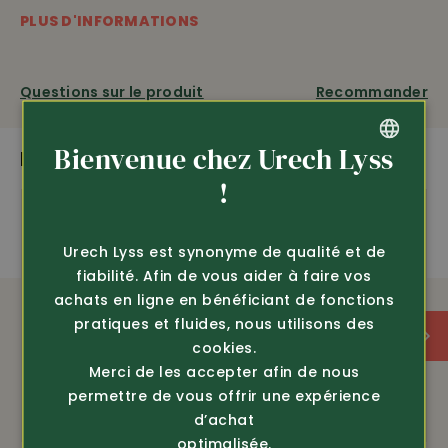
démarrage rapide • fonction image dans l’image avec
PLUS D'INFORMATIONS
image partiellement agrandie pour une fonction zoom
sans perte du champ de vision •
écran riche en
contrastes, qualité nette d’image aussi en degré moins
Questions sur le produit
Recommander
•
2 ans de garantie
ÉQUIPEMENT
Bienvenue chez Urech Lyss
PLUS DE PRODUITS PASSIONNANTS
GERMAN
!
couvre une distance de 1’200 m
FRENCH
Urech Lyss est synonyme de qualité et de
reconnaissance élevée des détails
fiabilité. Afin de vous aider à faire vos
achats en ligne en bénéficiant de fonctions
agrandissement performant
pratiques et fluides, nous utilisons des
cookies.
avec vision stream et enregistreur
Merci de les accepter afin de nous
permettre de vous offrir une expérience
d’achat
optimalisée.