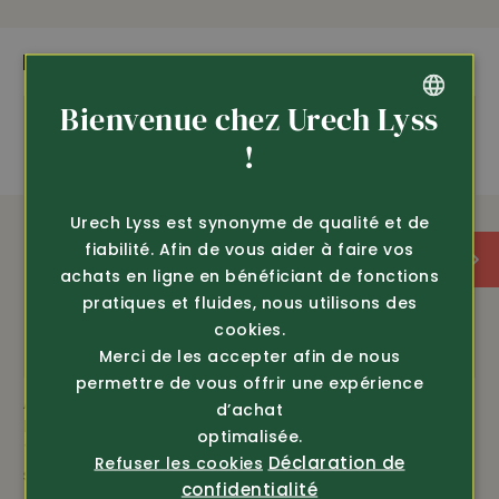
PLUS DE PRODUITS PASSIONNANTS
Bienvenue chez Urech Lyss
GERMAN
!
FRENCH
Urech Lyss est synonyme de qualité et de
fiabilité. Afin de vous aider à faire vos
achats en ligne en bénéficiant de fonctions
pratiques et fluides, nous utilisons des
cookies.
Merci de les accepter afin de nous
permettre de vous offrir une expérience
Article 374424
Article 373724
d’achat
Deerhunter
Härkila
optimalisée.
T-Shirt Jaxon avec
T-shirt Trail, meilleure
Déclaration de
Refuser les cookies
sanglier
vente
confidentialité