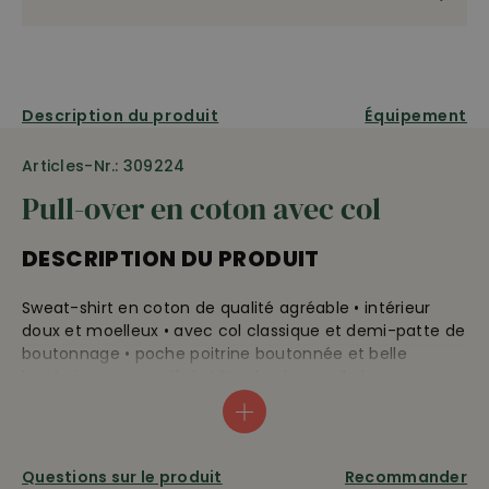
Description du produit
Équipement
Articles-Nr.: 309224
Pull-over en coton avec col
DESCRIPTION DU PRODUIT
Sweat-shirt en coton de qualité agréable • intérieur
doux et moelleux • avec col classique et demi-patte de
boutonnage • poche poitrine boutonnée et belle
broderie avec motif de tête de chevreuil • boutons en
imitation corne • col, ourlet et bordures des manches
élastiques • longueur env. 72 cm • 80% coton, 20%
polyester •
lavable à 40° C
Questions sur le produit
Recommander