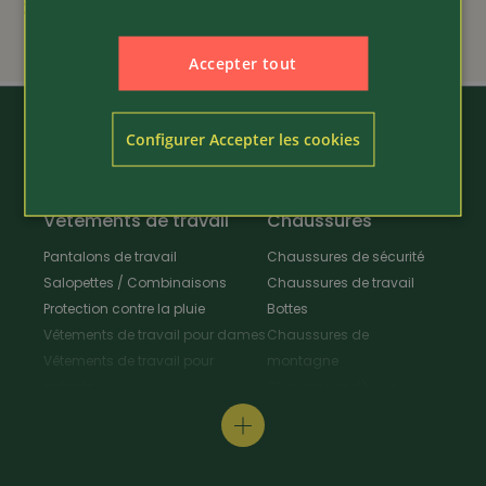
29.80
69.80
Accepter tout
Configurer Accepter les cookies
Vêtements de travail
Chaussures
Pantalons de travail
Chaussures de sécurité
Salopettes / Combinaisons
Chaussures de travail
Protection contre la pluie
Bottes
Vêtements de travail pour dames
Chaussures de
Vêtements de travail pour
montagne
enfants
Chaussures d'hiver
Vestes de travail
Chaussures polyvalentes
Tabliers & Manteaux de travail
Chaussures de
Chemises de travail
randonnée