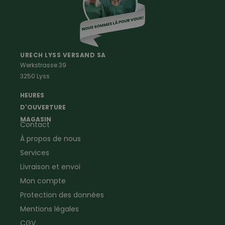
Vetements Outdoor Enfants
Vetements Outdoor Femmes
Professions
Maison & Ferme
Vêtements de peintre
Anti-rongeurs
URECH LYSS VERSAND SA
Werkstrasse 39
Vêtements de menuisier
Anti-insectes
3250 Lyss
Vêtements d'ouvrier
Montres & Stations
Agriculture
météorologiques
HEURES
Ramoneur
Lampes de poche &
D'OUVERTURE
Vêtements forestiers
Jumelles
MAGASIN
Contact
Vêtements de signalisation
Pour la ferme & le jardin
À propos de nous
Jardinage
Pour la maison
Plombier
Produits de soin
Services
Electricien
Peau de mouton
Livraison et envoi
Vêtements de logistique
Bon cadeau
Mon compte
Vêtements d'entreprise
Protection des données
Mentions légales
CGV