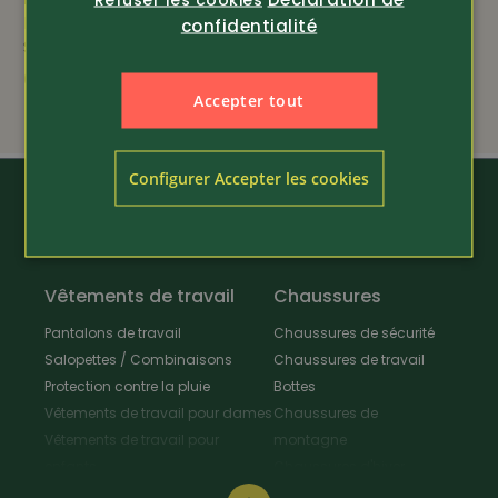
Pantalon de travail
Workwear
confidentialité
Stretchline
Polaire demi-zip
Kensington (72251)
65.-
Accepter tout
seul. 69.-
135.-
Configurer Accepter les cookies
Vêtements de travail
Chaussures
Pantalons de travail
Chaussures de sécurité
Salopettes / Combinaisons
Chaussures de travail
Protection contre la pluie
Bottes
Vêtements de travail pour dames
Chaussures de
Vêtements de travail pour
montagne
enfants
Chaussures d'hiver
Vestes de travail
Chaussures polyvalentes