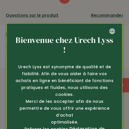
apportent un avantage pratique supplémentaire à
cette veste. Ceinture et poignets élastiques. Les
coutures contrastées ajoutent un caractère sportif à
Questions sur le produit
Recommander
l’ensemble. Longueur environ 70 cm, 100% polyester.
PLUS DE PRODUITS PASSIONNANTS
Bienvenue chez Urech Lyss
OEKO-TEX
stretch
GERMAN
!
Conseil
FRENCH
Urech Lyss est synonyme de qualité et de
fiabilité. Afin de vous aider à faire vos
achats en ligne en bénéficiant de fonctions
pratiques et fluides, nous utilisons des
cookies.
Merci de les accepter afin de nous
permettre de vous offrir une expérience
d’achat
optimalisée.
Article 297110
Article 344210
Planam
Helly Hansen
Déclaration de
Refuser les cookies