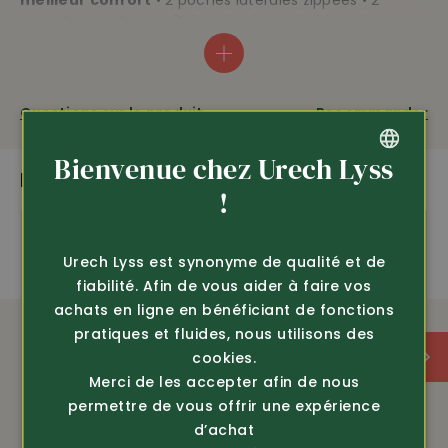
meilleur confort
• 2 poches latérales zippées • 2
grandes poches poitrine
zippées • zip frontal avec
protection du menton •
intérieur très douillet en
polaire
• ceinture ajustable • longueur env. 74 cm •
2
92% polyester recyclé, 18% élasthanne, 270 g/m
•
lavable à 40°C
Questions sur le produit
Recommander
Bienvenue chez Urech Lyss
PLUS DE PRODUITS PASSIONNANTS
GERMAN
!
amfori
stretch
FRENCH
Urech Lyss est synonyme de qualité et de
Recycling
fiabilité. Afin de vous aider à faire vos
achats en ligne en bénéficiant de fonctions
pratiques et fluides, nous utilisons des
cookies.
Merci de les accepter afin de nous
permettre de vous offrir une expérience
d’achat