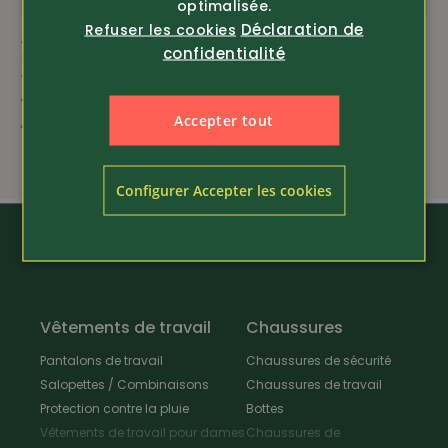
optimalisée.
Déclaration de
Refuser les cookies
Article 375524
Article 373224
confidentialité
Snickers Workwear
PSS
Veste polaire coupe-
Veste de plein air X-
vent (8410)
Treme Arctic
Accepter tout
149.-
139.-
Configurer Accepter les cookies
Vêtements de travail
Chaussures
Pantalons de travail
Chaussures de sécurité
Salopettes / Combinaisons
Chaussures de travail
Protection contre la pluie
Bottes
Vêtements de travail pour dames
Chaussures de