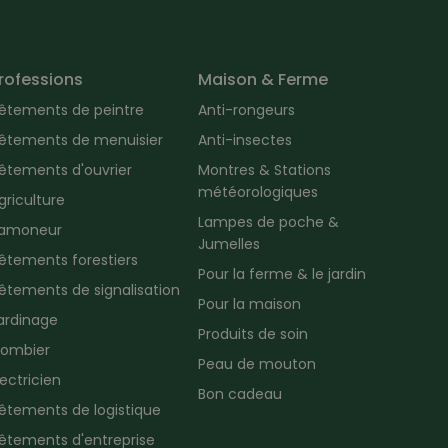
rofessions
Maison & Ferme
êtements de peintre
Anti-rongeurs
êtements de menuisier
Anti-insectes
êtements d'ouvrier
Montres & Stations
météorologiques
griculture
Lampes de poche &
amoneur
Jumelles
êtements forestiers
Pour la ferme & le jardin
êtements de signalisation
Pour la maison
ardinage
Produits de soin
lombier
Peau de mouton
lectricien
Bon cadeau
êtements de logistique
êtements d'entreprise