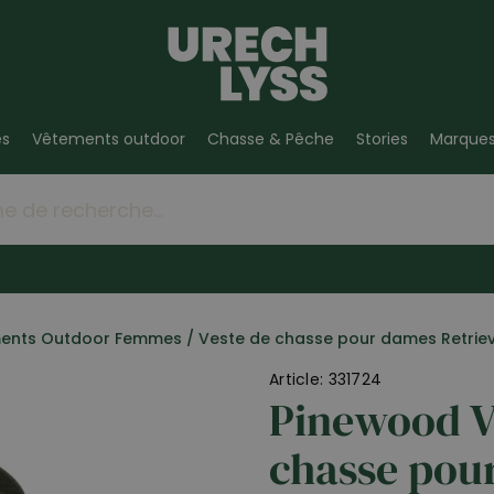
es
Vêtements outdoor
Chasse & Pêche
Stories
Marque
ents Outdoor Femmes
/
Veste de chasse pour dames Retrie
Article: 331724
Pinewood V
chasse pou