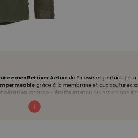
ur dames Retriver Active
de Pinewood, parfaite pour 
 imperméable
grâce à la membrane et aux coutures s
d’aération
latéraux •
étoffe stretch
qui assure une lib
e et amovible • ceinture et poignets réglables •
mat
 latérales zippées • 2 poches poitrine zippées • 1 poche
vable à 40 °C