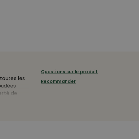
Questions sur le produit
toutes les
Recommander
oudées
erté de
ière
 intérieure