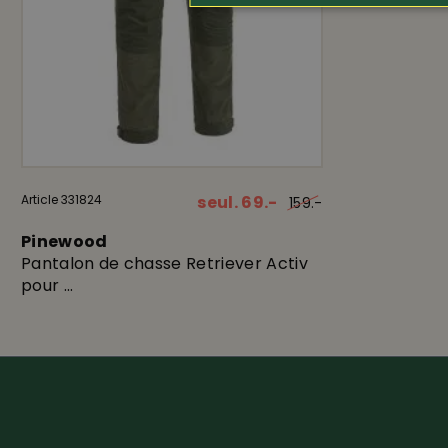
Article 331824
seul. 69.-
159.-
Pinewood
Pantalon de chasse Retriever Activ
pour ...