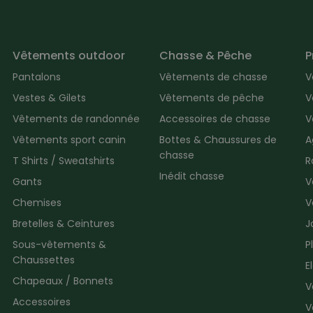
Vêtements outdoor
Chasse & Pêche
P
Pantalons
Vêtements de chasse
V
Vestes & Gilets
Vêtements de pêche
V
Vêtements de randonnée
Accessoires de chasse
V
Vêtements sport canin
Bottes & Chaussures de
A
chasse
T Shirts / Sweatshirts
R
Inédit chasse
Gants
V
Chemises
V
Bretelles & Ceintures
J
Sous-vêtements &
P
Chaussettes
E
Chapeaux / Bonnets
V
Accessoires
V