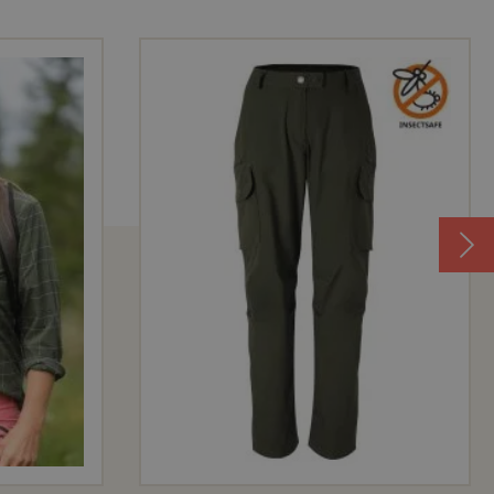
h
ieux