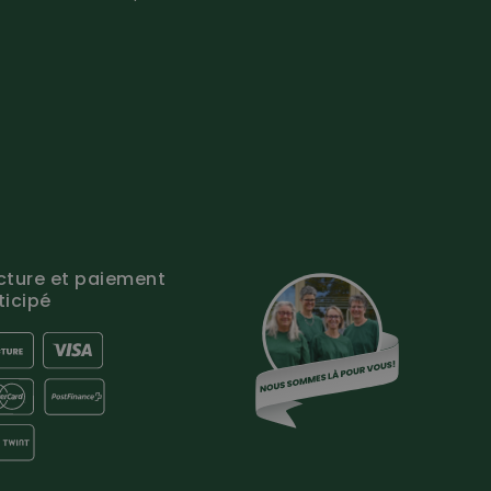
cture et paiement
ticipé