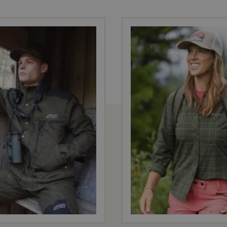
pirant
amfori
stretc
e-vent
Recycling
Très silenc