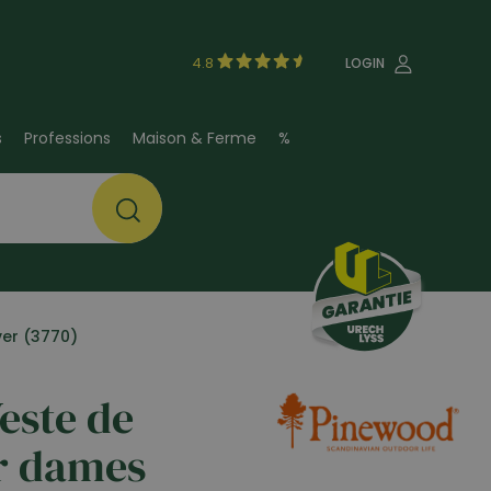
4.8
LOGIN
s
Professions
Maison & Ferme
%
ver (3770)
este de
r dames