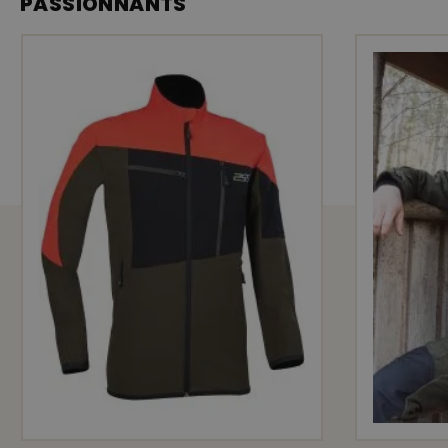
PASSIONNANTS
BIONIC FINISH ECO
Res
imperméable
coup