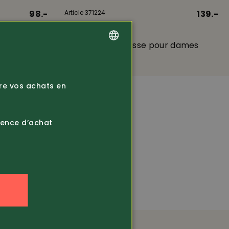
98.-
Article 371224
139.-
Pinewood
 pour
Pantalon de chasse pour dames
Smaland In...
GERMAN
FRENCH
ire vos achats en
ience d’achat