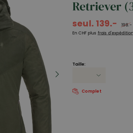
Retriever (
seul. 139.-
198.-
En CHF plus
frais d'expéditio
Taille:
Complet