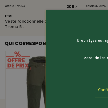
Article 372924
209.-
Article 372524
PSS
PSS
Veste fonctionnelle de travail X-
Veste de c
Treme B...
capuche...
Urech Lyss est s
QUI CORRESPOND
Merci de les
Confi