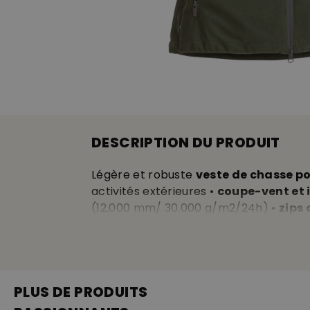
DESCRIPTION DU PRODUIT
Légère et robuste
veste de chasse po
activités extérieures •
coupe-vent et
(12.000 mm/ 30.000 g/m2/24h) •
zips 
mouvement optimale • capuche ajustabl
silencieuse d’aspect daim
• 2 poches
• matériel: 100% polyester recyclé • la
PLUS DE PRODUITS