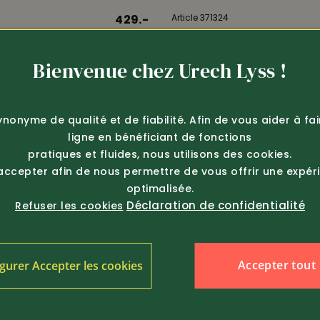
429.-
Article 371324
Pinewood
hasse en loden X-Treme
Blouse de plein air Abisko
Bienvenue chez Urech Lyss !
dames (...
ynonyme de qualité et de fiabilité. Afin de vous aider à fa
ligne en bénéficiant de fonctions
pratiques et fluides, nous utilisons des cookies.
 accepter afin de nous permettre de vous offrir une expér
optimalisée.
Déclaration de confidentialité
Refuser les cookies
Accepter tout
gurer Accepter les cookies