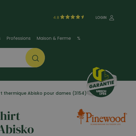
4.8
LOGIN
s
Professions
Maison & Ferme
%
rt thermique Abisko pour dames (3154)
hirt
Abisko