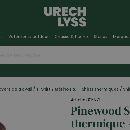
es
Vêtements outdoor
Chasse & Pêche
Stories
Marque
overs de travail / T-Shirt
/
Mérinos & T-Shirts thermiques
/
Shi
Article: 305571
Pinewood S
thermique 