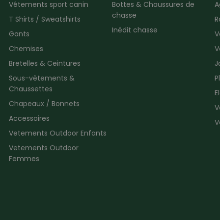
Vêtements sport canin
Bottes & Chaussures de
A
chasse
T Shirts / Sweatshirts
R
Inédit chasse
Gants
V
Chemises
V
Bretelles & Ceintures
J
Sous-vêtements &
P
Chaussettes
E
Chapeaux / Bonnets
V
Accessoires
V
Vetements Outdoor Enfants
Vetements Outdoor
Femmes