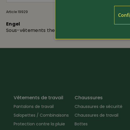
Article 19929
39.80
Article 15548
Confi
Engel
Alepenhe
Sous-vêtements thermiques
Gilet chauf
Vêtements de travail
Chaussures
Pantalons de travail
Chaussures de sécurité
Salopettes / Combinaisons
Chaussures de travail
Protection contre la pluie
Bottes