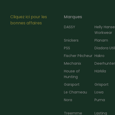
Cliquez ici pour les
Marques
bonnes affaires
DASSY
Helly Hans
Workwear
Snickers
Planam
PSS
Diadora Util
Fischer Pêcheur
Hakro
Mechanix
Deerhunte
House of
Härkila
Hunting
Garsport
Grisport
Le Chameau
Lowa
Nora
Puma
Treemme
Lasting