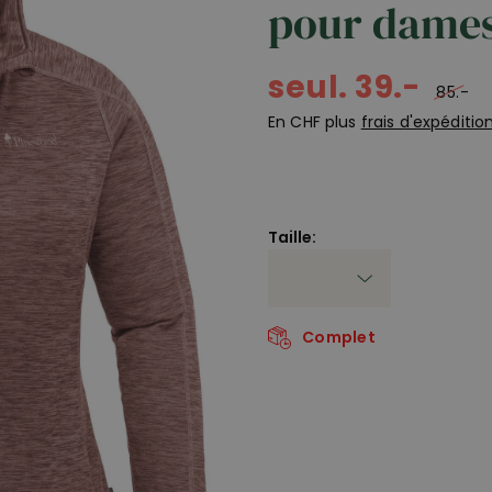
pour dames
seul. 39.-
85.-
En CHF plus
frais d'expéditio
Taille:
Complet