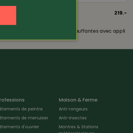
79.80
Article 362710
219.-
Alepenheat
 en mérinos
Chaussettes chauffantes avec appli
rofessions
Maison & Ferme
êtements de peintre
Anti-rongeurs
êtements de menuisier
Anti-insectes
êtements d'ouvrier
Montres & Stations