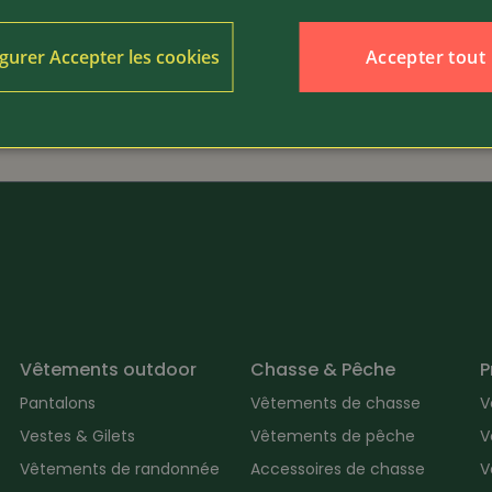
239.-
Article 366724
Accepter tout
gurer Accepter les cookies
at
Härkila
fant AJ4
Shirt à manches longues
Game
Vêtements outdoor
Chasse & Pêche
P
Pantalons
Vêtements de chasse
V
Vestes & Gilets
Vêtements de pêche
V
Vêtements de randonnée
Accessoires de chasse
V