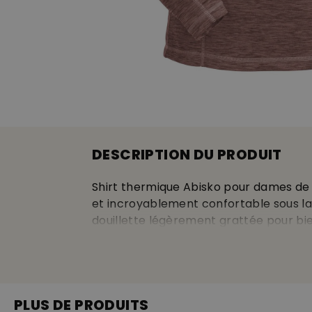
DESCRIPTION DU PRODUIT
Shirt thermique Abisko pour dames de
et incroyablement confortable sous la 
douillette légèrement grattée pour bie
chaleur garantis sous votre veste favor
• bout des manches avec passage pour
PLUS DE PRODUITS