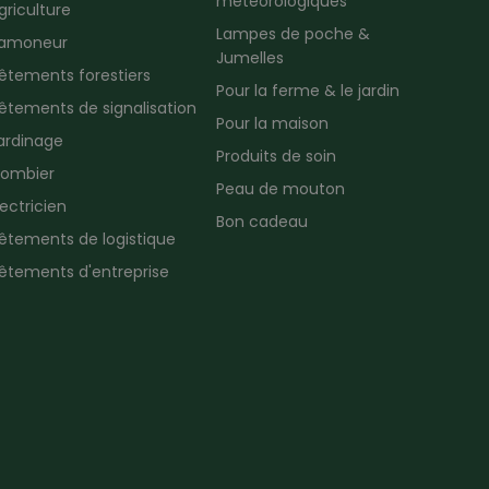
météorologiques
griculture
Lampes de poche &
amoneur
Jumelles
êtements forestiers
Pour la ferme & le jardin
êtements de signalisation
Pour la maison
ardinage
Produits de soin
lombier
Peau de mouton
lectricien
Bon cadeau
êtements de logistique
êtements d'entreprise