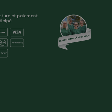
cture et paiement
ticipé