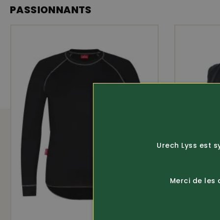
PASSIONNANTS
amfori
ÉQUIPEMENT
fabriqué en Power Fleece souple 235g/m²
longueur env. 69 cm
Urech Lyss est s
Merci de les