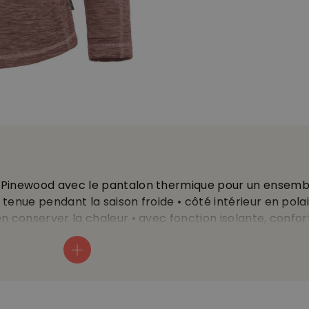
 Pinewood avec le pantalon thermique pour un ensembl
tenue pendant la saison froide • côté intérieur en pola
n conserver la chaleur • avec fonction isolante, confor
ite • col zippé • part de stretch ultra confortable • co
 les pouces • look mélangé