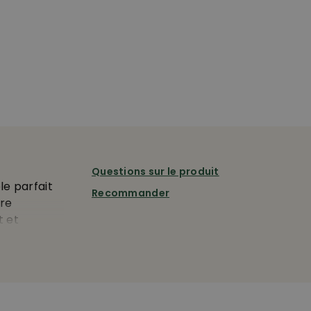
Questions sur le produit
e parfait
Recommander
ire
t et
upe cintrée