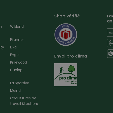
Shop vérifié
Fa
an
en
Wikland
Pfanner
ity
Elka
Engel
Envoi pro clima
r
Pinewood
Dunlop
La Sportiva
Meindl
Chaussures de
travail Skechers