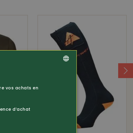
%
GERMAN
FRENCH
ire vos achats en
ience d’achat