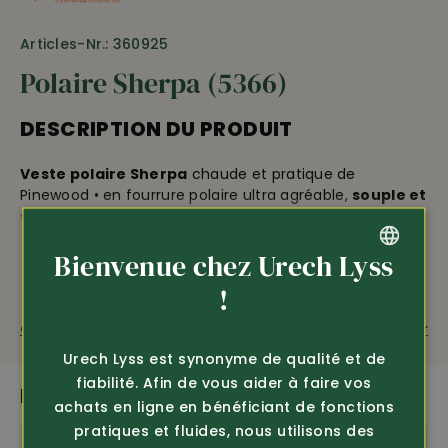
Articles-Nr.: 360925
Polaire Sherpa (5366)
DESCRIPTION DU PRODUIT
Veste polaire Sherpa
chaude et pratique de
Pinewood • en fourrure polaire ultra agréable,
souple et
silencieuse
• idéale aussi comme couche
intermédiaire pendant la saison froide • avec
Bienvenue chez Urech Lyss
applications TC-Lite résistant à l’usure • zip à double
sens •
intérieur en douce polaire
• 2 poches latérales
GERMAN
!
zippées • poignets élastiques • double col montant
avec protection du menton • largeur de ceinture
FRENCH
Questions sur le produit
Recommander
ajustable • longueur env. 74 cm • 100% polyester,
Urech Lyss est synonyme de qualité et de
matériel TC-Lite, 64% polyester recyclé, 34% coton, 2 %
fiabilité. Afin de vous aider à faire vos
élasthanne.
PLUS DE PRODUITS PASSIONNANTS
achats en ligne en bénéficiant de fonctions
pratiques et fluides, nous utilisons des