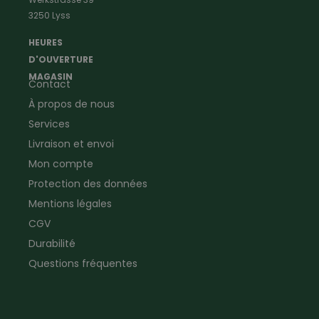
Vêtements de menuisier
Anti-insectes
3250 Lyss
Vêtements d'ouvrier
Montres & Stations
Agriculture
météorologiques
HEURES
Ramoneur
Lampes de poche &
D'OUVERTURE
Vêtements forestiers
Jumelles
MAGASIN
Contact
Vêtements de signalisation
Pour la ferme & le jardin
À propos de nous
Jardinage
Pour la maison
Plombier
Produits de soin
Services
Electricien
Peau de mouton
Livraison et envoi
Vêtements de logistique
Bon cadeau
Mon compte
Vêtements d'entreprise
Protection des données
Mentions légales
CGV
Durabilité
Questions fréquentes