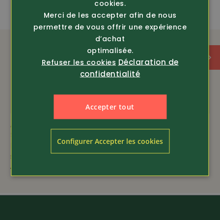
cookies.
amfori
Recycling
Merci de les accepter afin de nous
permettre de vous offrir une expérience
d’achat
Très silencieux
optimalisée.
Déclaration de
Refuser les cookies
confidentialité
Accepter tout
Article 375624
Article 200224
Snickers Workwear
Hakro
Configurer Accepter les cookies
Pantalon de travail en
Sweatshirt d’entretien
stretch léger All...
facile
125.-
49.80