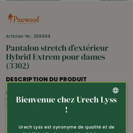
Articles-Nr.: 259944
Pantalon stretch d’extérieur
Hybrid Extrem pour dames
(3302)
DESCRIPTION DU PRODUIT
Pantalon stretch d'extérieur Hybrid Extrem pour
Bienvenue chez Urech Lyss
dames
de Pinewood, très fonctionnel, en
tissu pour le
plein air robuste et ciré
, avec
empiècements en
GERMAN
!
stretch quadri-extensible
(noir) pour un port de
FRENCH
confort optimal •
100% imperméable
grâce à la
membrane et à des coutures soudées, colonne d’eau
Urech Lyss est synonyme de qualité et de
2
(12’000 mm, 30’000 g/m
d’activité respirante • le