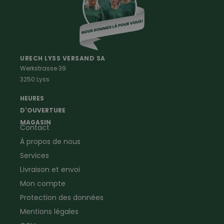
Vetements Outdoor Enfants
Vetements Outdoor Femmes
Professions
Maison & Ferme
Vêtements de peintre
Anti-rongeurs
URECH LYSS VERSAND SA
Werkstrasse 39
Vêtements de menuisier
Anti-insectes
3250 Lyss
Vêtements d'ouvrier
Montres & Stations
Agriculture
météorologiques
HEURES
Ramoneur
Lampes de poche &
D'OUVERTURE
Vêtements forestiers
Jumelles
MAGASIN
Contact
Vêtements de signalisation
Pour la ferme & le jardin
À propos de nous
Jardinage
Pour la maison
Plombier
Produits de soin
Services
Electricien
Peau de mouton
Livraison et envoi
Vêtements de logistique
Bon cadeau
Mon compte
Vêtements d'entreprise
Protection des données
Mentions légales