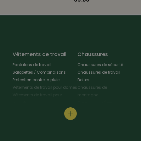
doublure légère
100% polyester recyclé
lavable à 40° C
Vêtements de travail
Chaussures
Pantalons de travail
Chaussures de sécurité
Salopettes / Combinaisons
Chaussures de travail
Protection contre la pluie
Bottes
Vêtements de travail pour dames
Chaussures de
Vêtements de travail pour
montagne
enfants
Chaussures d'hiver
Vestes de travail
Chaussures polyvalentes
Tabliers & Manteaux de travail
Chaussures de
Chemises de travail
randonnée
Pull-overs de travail / T-Shirt
Chaussures de cuisine
Protection au travail
Pantoufles