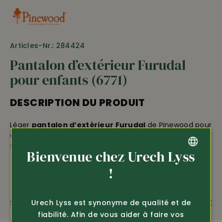
Articles-Nr.: 284424
Pantalon d’extérieur Furudal
pour enfants (6771)
DESCRIPTION DU PRODUIT
Léger
pantalon d’extérieur Furudal
de Pinewood pour
enfants, en
stretch pour une bonne liberté de
mouvement
, idéal pour toutes les activités de plein air,
Bienvenue chez Urech Lyss
avec protection contre l’humidité et le vent •
100%
imperméable
et coupe-vent • matière silencieuse
GERMAN
!
d’aspect daim • dos légèrement montant et intérieur
FRENCH
de ceinture caoutchouté afin que rien ne glisse •
2
(colonne d’eau 12.000 mm, 30.000 g/m
/24h d’activité
Questions sur le produit
Recommander
Urech Lyss est synonyme de qualité et de
respirante, avec coutures soudées)
fiabilité. Afin de vous aider à faire vos