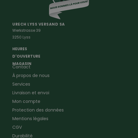
Vetements Outdoor Femmes
Professions
Maison & Ferme
Vêtements de peintre
Anti-rongeurs
URECH LYSS VERSAND SA
Werkstrasse 39
Vêtements de menuisier
Anti-insectes
3250 Lyss
Vêtements d'ouvrier
Montres & Stations
Agriculture
météorologiques
HEURES
Ramoneur
Lampes de poche &
D'OUVERTURE
Vêtements forestiers
Jumelles
MAGASIN
Contact
Vêtements de signalisation
Pour la ferme & le jardin
À propos de nous
Jardinage
Pour la maison
Plombier
Produits de soin
Services
Electricien
Peau de mouton
Livraison et envoi
Vêtements de logistique
Bon cadeau
Mon compte
Vêtements d'entreprise
Protection des données
Mentions légales
CGV
Durabilité