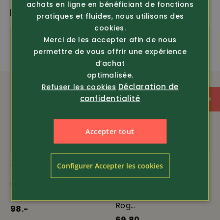
achats en ligne en bénéficiant de fonctions
PLUS DE PRODUITS PASSIONNANTS
pratiques et fluides, nous utilisons des
cookies.
BIONIC FINISH ECO
amfori
Inédit
Merci de les accepter afin de nous
permettre de vous offrir une expérience
d’achat
imperméable
coupe-vent
optimalisée.
Déclaration de
Refuser les cookies
confidentialité
Recycling
ÉQUIPEMENT
Accepter tout
2 poches de jambe imperméables zippées
Article 429832
Article 381854
Configurer Accepter les cookies
Garsport
Deerhunter
bas de jambes ajustables
Chaussure polyvalente
Veste de chasse
pour enfants One
stretch pour enfants
Rog...
ceinture extensible caoutchoutée
98.-
69.80