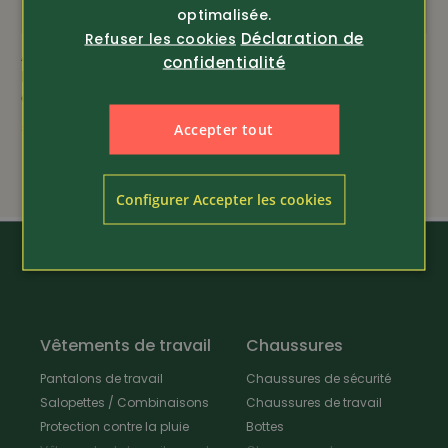
optimalisée.
Déclaration de
Refuser les cookies
amfori
hydrofuge
Article 14172
Article 372624
confidentialité
Pinewood
PSS
Gilet Tiveden (9288)
Gilet de chasse en
coupe-vent
loden X-Treme
seul. 98.-
109.-
Accepter tout
189.-
Configurer Accepter les cookies
Vêtements de travail
Chaussures
Pantalons de travail
Chaussures de sécurité
Salopettes / Combinaisons
Chaussures de travail
Protection contre la pluie
Bottes