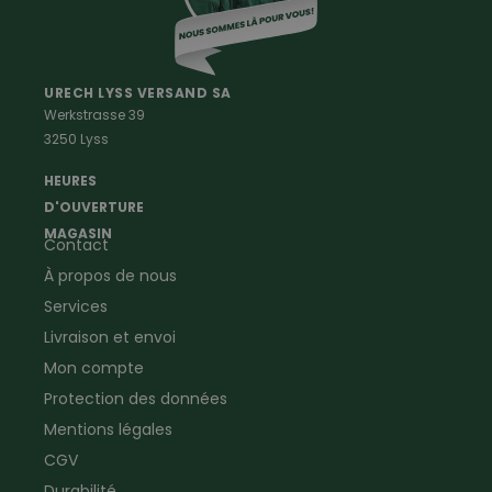
Vetements Outdoor Femmes
Professions
Maison & Ferme
Vêtements de peintre
Anti-rongeurs
URECH LYSS VERSAND SA
Werkstrasse 39
Vêtements de menuisier
Anti-insectes
3250 Lyss
Vêtements d'ouvrier
Montres & Stations
Agriculture
météorologiques
HEURES
Ramoneur
Lampes de poche &
D'OUVERTURE
Vêtements forestiers
Jumelles
MAGASIN
Contact
Vêtements de signalisation
Pour la ferme & le jardin
À propos de nous
Jardinage
Pour la maison
Plombier
Produits de soin
Services
Electricien
Peau de mouton
Livraison et envoi
Vêtements de logistique
Bon cadeau
Mon compte
Vêtements d'entreprise
Protection des données
Mentions légales
CGV
Durabilité