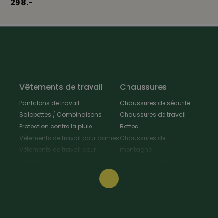
298.-
Vêtements de travail
Chaussures
Pantalons de travail
Chaussures de sécurité
Salopettes / Combinaisons
Chaussures de travail
Protection contre la pluie
Bottes
Vêtements de travail pour dames
Chaussures de
Vêtements de travail pour
montagne
enfants
Chaussures d'hiver
Vestes de travail
Chaussures polyvalentes
Tabliers & Manteaux de travail
Chaussures de
Chemises de travail
randonnée
Pull-overs de travail / T-Shirt
Chaussures de cuisine