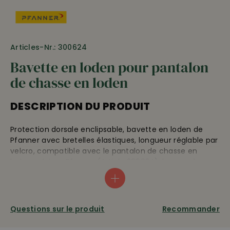
Articles-Nr.: 300624
Bavette en loden pour pantalon
de chasse en loden
DESCRIPTION DU PRODUIT
Protection dorsale enclipsable, bavette en loden de
Pfanner avec bretelles élastiques, longueur réglable par
velcro, compatible avec le pantalon de chasse en
loden mérinos Pfanner (Article 288924), largeur des
bretelles 4 cm.
Taille 1
jusqu'à 180 cm
Taille 2
plus de 180 cm
Questions sur le produit
Recommander