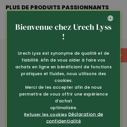
PLUS DE PRODUITS PASSIONNANTS
Bienvenue chez Urech Lyss
GERMAN
!
FRENCH
Urech Lyss est synonyme de qualité et de
fiabilité. Afin de vous aider à faire vos
achats en ligne en bénéficiant de fonctions
pratiques et fluides, nous utilisons des
cookies.
Merci de les accepter afin de nous
permettre de vous offrir une expérience
Article 19470
Article 19397
d’achat
Bretelles avec clips
Ceinture élastique
optimalisée.
seul. 19.80
29.80
Déclaration de
Refuser les cookies
25.-
confidentialité