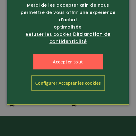
Merci de les accepter afin de nous
permettre de vous offrir une expérience
d’achat
optimalisée.
Déclaration de
Refuser les cookies
confidentialité
Accepter tout
Article 437610
Article 446810
Lemaitre
Lemaitre
Bottine en cuir d'hiver
Chaussure de travail
Configurer Accepter les cookies
Tundra SBP
O2 Derby
159.-
109.-