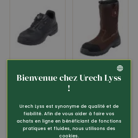
Article 439710
Article 417640
Bienvenue chez Urech Lyss
Lemaitre
Lemaitre
Chaussure de sécurité
botte de sécurité S3
GERMAN
!
S3 Finn
toutes saisons Dese...
FRENCH
149.-
129.-
Urech Lyss est synonyme de qualité et de
fiabilité. Afin de vous aider à faire vos
achats en ligne en bénéficiant de fonctions
pratiques et fluides, nous utilisons des
cookies.