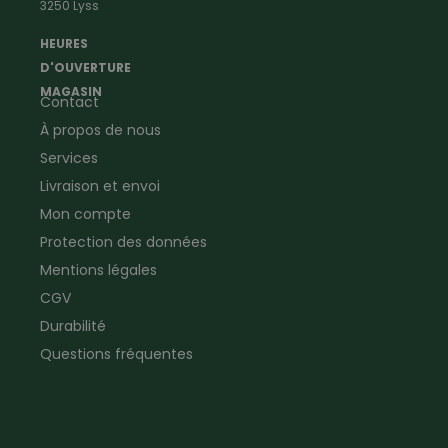
3250 Lyss
Vêtements d'ouvrier
Montres & Stations
Agriculture
météorologiques
HEURES
Ramoneur
Lampes de poche &
D'OUVERTURE
Vêtements forestiers
Jumelles
MAGASIN
Contact
Vêtements de signalisation
Pour la ferme & le jardin
À propos de nous
Jardinage
Pour la maison
Plombier
Produits de soin
Services
Electricien
Peau de mouton
Livraison et envoi
Vêtements de logistique
Bon cadeau
Mon compte
Vêtements d'entreprise
Protection des données
Mentions légales
CGV
Durabilité
Questions fréquentes